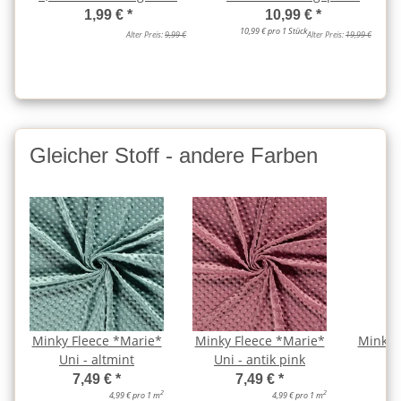
1,99 €
*
10,99 €
*
10,99 € pro 1 Stück
Alter Preis:
9,99 €
Alter Preis:
19,99 €
Gleicher Stoff - andere Farben
Minky Fleece *Marie*
Minky Fleece *Marie*
Minky 
Uni - altmint
Uni - antik pink
Un
7,49 €
*
7,49 €
*
2
2
4,99 € pro 1 m
4,99 € pro 1 m