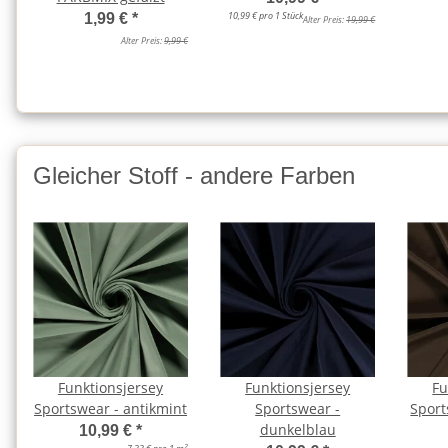
10,99 € pro 1 Stück
1,99 €
*
Alter Preis:
19,99 €
Alter Preis:
9,99 €
Gleicher Stoff - andere Farben
Funktionsjersey
Funktionsjersey
Fu
Sportswear - antikmint
Sportswear -
Sport
dunkelblau
10,99 €
*
2