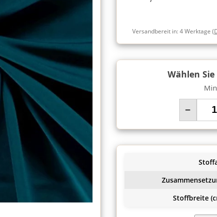
Versandbereit in:
4 Werktage
(
Wählen Sie
Min
−
Stoffa
Zusammensetzu
Stoffbreite (c