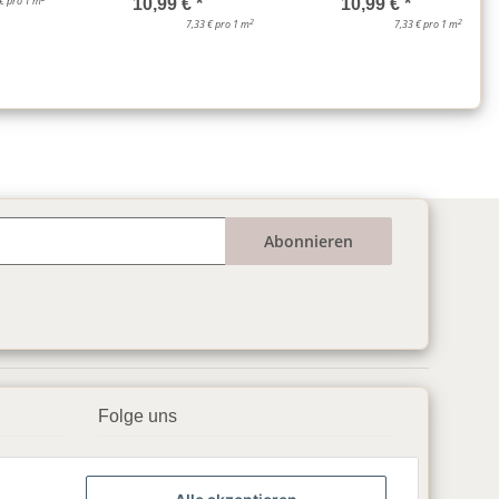
 € pro 1 m
10,99 €
*
10,99 €
*
2
2
7,33 € pro 1 m
7,33 € pro 1 m
Abonnieren
Folge uns
▶️ YouTube