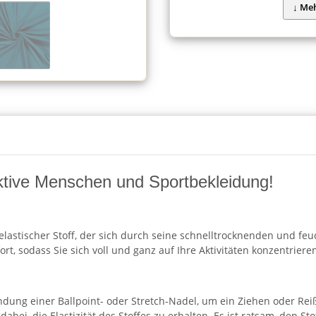
 aktive Menschen und Sportbekleidung!
 elastischer Stoff, der sich durch seine schnelltrocknenden und fe
t, sodass Sie sich voll und ganz auf Ihre Aktivitäten konzentriere
dung einer Ballpoint- oder Stretch-Nadel, um ein Ziehen oder Rei
 dabei, die Elastizität des Stoffes zu erhalten. Es ist ratsam, den