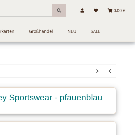
0,00 €
rkarten
Großhandel
NEU
SALE
ey Sportswear - pfauenblau