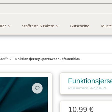
2027
Stoffreste & Pakete
Gutscheine
Muste
Stoffe
Funktionsjersey Sportswear - pfauenblau
Funktionsjers
Artikelnummer: E-N20250-024
Charge
10,99 €
Charge