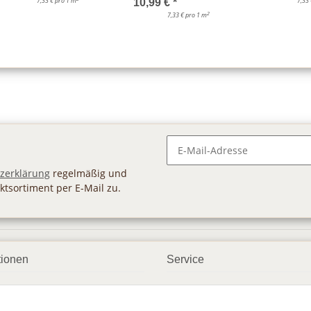
7,33 € pro 1 m
7,33
10,99 €
*
2
7,33 € pro 1 m
Newsletter Abonnieren
zerklärung
regelmäßig und
ktsortiment per E-Mail zu.
tionen
Service
ngsmöglichkeiten
Geschenkgutscheine