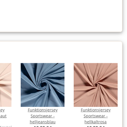
sey
Funktionsjersey
Funktionsjersey
haut
Sportswear -
Sportswear -
helljeansblau
hellkaltrosa
2