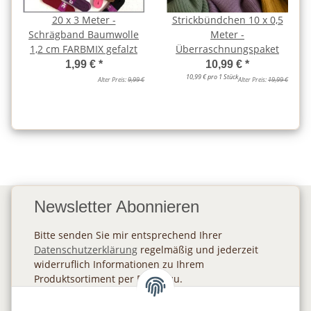
20 x 3 Meter -
Strickbündchen 10 x 0,5
Schrägband Baumwolle
Meter -
1,2 cm FARBMIX gefalzt
Überraschnungspaket
1,99 €
*
10,99 €
*
10,99 € pro 1 Stück
Alter Preis:
9,99 €
Alter Preis:
19,99 €
Newsletter Abonnieren
Bitte senden Sie mir entsprechend Ihrer
Datenschutzerklärung
regelmäßig und jederzeit
widerruflich Informationen zu Ihrem
Produktsortiment per E-Mail zu.