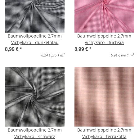
Baumwollpopeline 2,7mm
Baumwollpopeline 2,7mm
Vichykaro - dunkelblau
Vichykaro - fuchsia
8,99 €
*
8,99 €
*
2
2
6,24 € pro 1 m
6,24 € pro 1 m
Baumwollpopeline 2,7mm
Baumwollpopeline 2,7mm
Vichykaro - schwarz
Vichykaro - terrakotta