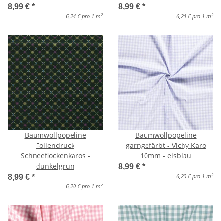
8,99 €
*
8,99 €
*
2
2
6,24 € pro 1 m
6,24 € pro 1 m
Baumwollpopeline
Baumwollpopeline
Foliendruck
garngefärbt - Vichy Karo
Schneeflockenkaros -
10mm - eisblau
dunkelgrün
8,99 €
*
2
6,20 € pro 1 m
8,99 €
*
2
6,20 € pro 1 m