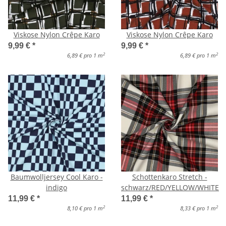
Viskose Nylon Crêpe Karo
Viskose Nylon Crêpe Karo
9,99 €
*
9,99 €
*
2
2
6,89 € pro 1 m
6,89 € pro 1 m
Baumwolljersey Cool Karo -
Schottenkaro Stretch -
indigo
schwarz/RED/YELLOW/WHITE
11,99 €
*
11,99 €
*
2
2
8,10 € pro 1 m
8,33 € pro 1 m