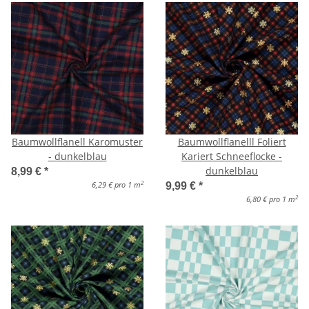
Baumwollflanell Karomuster
Baumwollflanelll Foliert
- dunkelblau
Kariert Schneeflocke -
dunkelblau
8,99 €
*
2
6,29 € pro 1 m
9,99 €
*
2
6,80 € pro 1 m