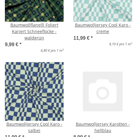
Baumwollflanelll Foliert
Baumwolljersey Cool Karo -
Kariert Schneeflocke -
creme
waldgrün
11,99 €
*
2
8,10 € pro 1 m
9,99 €
*
2
6,80 € pro 1 m
Baumwolljersey Cool Karo -
Baumwolljersey Karotten -
salbei
hellblau