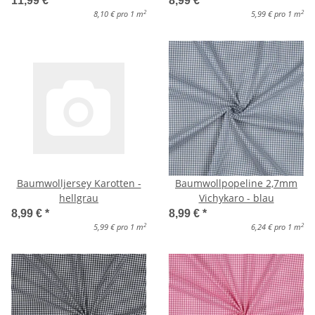
11,99 €
*
8,99 €
*
2
2
8,10 € pro 1 m
5,99 € pro 1 m
Baumwolljersey Karotten -
Baumwollpopeline 2,7mm
hellgrau
Vichykaro - blau
8,99 €
*
8,99 €
*
2
2
5,99 € pro 1 m
6,24 € pro 1 m