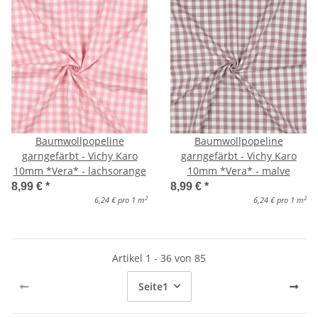
Baumwollpopeline
Baumwollpopeline
garngefärbt - Vichy Karo
garngefärbt - Vichy Karo
10mm *Vera* - lachsorange
10mm *Vera* - malve
8,99 €
*
8,99 €
*
2
2
6,24 € pro 1 m
6,24 € pro 1 m
Artikel 1 - 36 von 85
Seite
1