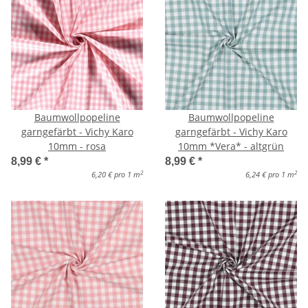
Baumwollpopeline
Baumwollpopeline
garngefärbt - Vichy Karo
garngefärbt - Vichy Karo
10mm - rosa
10mm *Vera* - altgrün
8,99 €
*
8,99 €
*
2
2
6,20 € pro 1 m
6,24 € pro 1 m