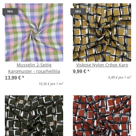
NEU
NEU
Musselin 2-Seitig
Viskose Nylon Crêpe Karo
Karomuster - rosa/helllila
9,99 €
*
2
6,89 € pro 1 m
13,99 €
*
2
10,36 € pro 1 m