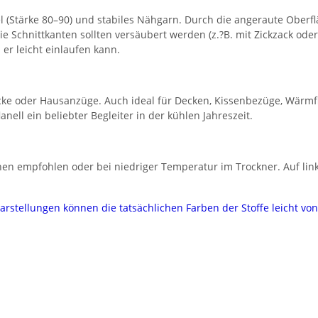
 (Stärke 80–90) und stabiles Nähgarn. Durch die angeraute Oberflä
ie Schnittkanten sollten versäubert werden (z.?B. mit Zickzack ode
er leicht einlaufen kann.
cke oder Hausanzüge. Auch ideal für Decken, Kissenbezüge, Wärmf
ll ein beliebter Begleiter in der kühlen Jahreszeit.
n empfohlen oder bei niedriger Temperatur im Trockner. Auf links
darstellungen können die tatsächlichen Farben der Stoffe leicht v