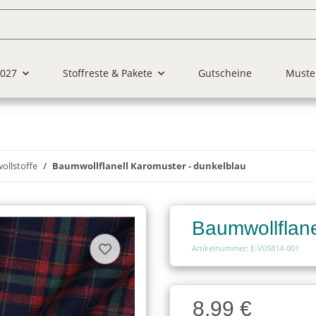
2027
Stoffreste & Pakete
Gutscheine
Muste
llstoffe
Baumwollflanell Karomuster - dunkelblau
Baumwollflane
Artikelnummer: E-V05814-001
Charge
8,99 €
Charge