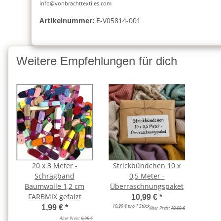
info@vonbrachttextiles.com
Artikelnummer:
E-V05814-001
Weitere Empfehlungen für dich
20 x 3 Meter -
Strickbündchen 10 x
Schrägband
0,5 Meter -
Baumwolle 1,2 cm
Überraschnungspaket
FARBMIX gefalzt
10,99 €
*
10,99 € pro 1 Stück
1,99 €
*
Alter Preis:
19,99 €
Alter Preis:
9,99 €