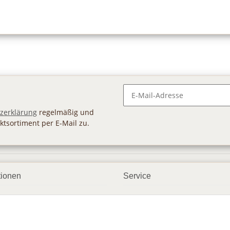
Newsletter Abonnieren
zerklärung
regelmäßig und
ktsortiment per E-Mail zu.
tionen
Service
ngsmöglichkeiten
Geschenkgutscheine
andbedingungen
Großhandel