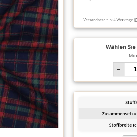
Versandbereit in:
4 Werktage
(
Wählen Sie
Min
−
Stoffa
Zusammensetzu
Stoffbreite (c