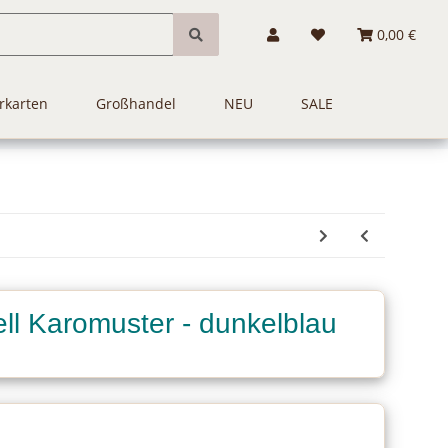
0,00 €
rkarten
Großhandel
NEU
SALE
ll Karomuster - dunkelblau