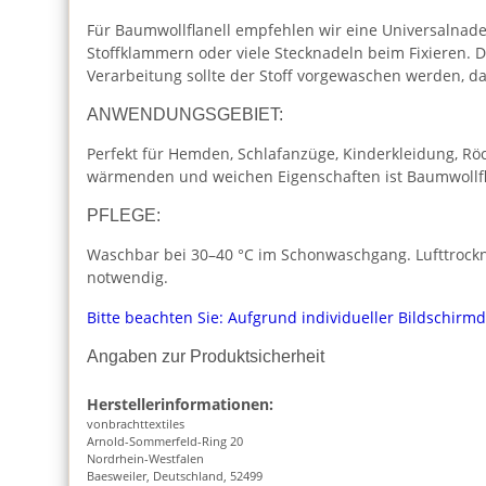
Für Baumwollflanell empfehlen wir eine Universalnadel
Stoffklammern oder viele Stecknadeln beim Fixieren. D
Verarbeitung sollte der Stoff vorgewaschen werden, da 
ANWENDUNGSGEBIET:
Perfekt für Hemden, Schlafanzüge, Kinderkleidung, Rö
wärmenden und weichen Eigenschaften ist Baumwollflane
PFLEGE:
Waschbar bei 30–40 °C im Schonwaschgang. Lufttrockne
notwendig.
Bitte beachten Sie: Aufgrund individueller Bildschirm
Angaben zur Produktsicherheit
Herstellerinformationen:
vonbrachttextiles
Arnold-Sommerfeld-Ring 20
Nordrhein-Westfalen
Baesweiler, Deutschland, 52499