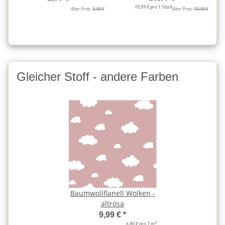
10,99 € pro 1 Stück
Alter Preis:
9,99 €
Alter Preis:
19,99 €
Gleicher Stoff - andere Farben
Baumwollflanell Wolken -
altrosa
9,99 €
*
2
6,80 € pro 1 m