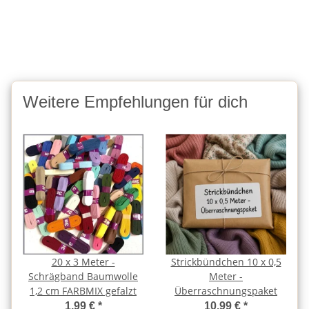
Weitere Empfehlungen für dich
20 x 3 Meter -
Strickbündchen 10 x 0,5
Schrägband Baumwolle
Meter -
1,2 cm FARBMIX gefalzt
Überraschnungspaket
1,99 €
*
10,99 €
*