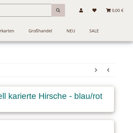
0,00 €
rkarten
Großhandel
NEU
SALE
l karierte Hirsche - blau/rot