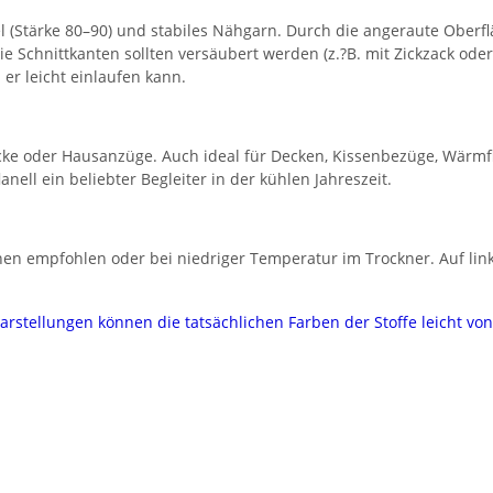
 (Stärke 80–90) und stabiles Nähgarn. Durch die angeraute Oberflä
ie Schnittkanten sollten versäubert werden (z.?B. mit Zickzack ode
er leicht einlaufen kann.
cke oder Hausanzüge. Auch ideal für Decken, Kissenbezüge, Wärmf
ll ein beliebter Begleiter in der kühlen Jahreszeit.
n empfohlen oder bei niedriger Temperatur im Trockner. Auf links
darstellungen können die tatsächlichen Farben der Stoffe leicht v