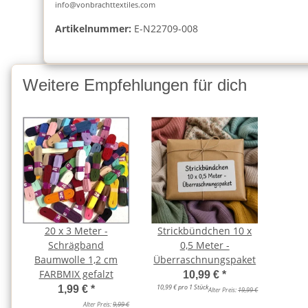
info@vonbrachttextiles.com
Artikelnummer:
E-N22709-008
Weitere Empfehlungen für dich
20 x 3 Meter -
Strickbündchen 10 x
Schrägband
0,5 Meter -
Baumwolle 1,2 cm
Überraschnungspaket
FARBMIX gefalzt
10,99 €
*
10,99 € pro 1 Stück
1,99 €
*
Alter Preis:
19,99 €
Alter Preis:
9,99 €