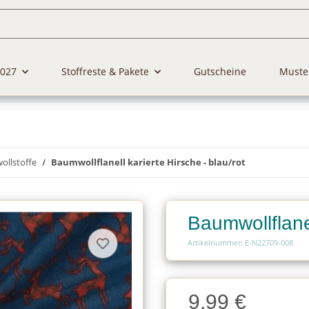
2027
Stoffreste & Pakete
Gutscheine
Muste
llstoffe
Baumwollflanell karierte Hirsche - blau/rot
Baumwollflanel
Artikelnummer: E-N22709-008
Charge
9,99 €
Charge