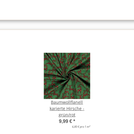
Baumwollflanell
karierte Hirsche -
grün/rot
9,99 €
*
2
6,80 € pro 1 m