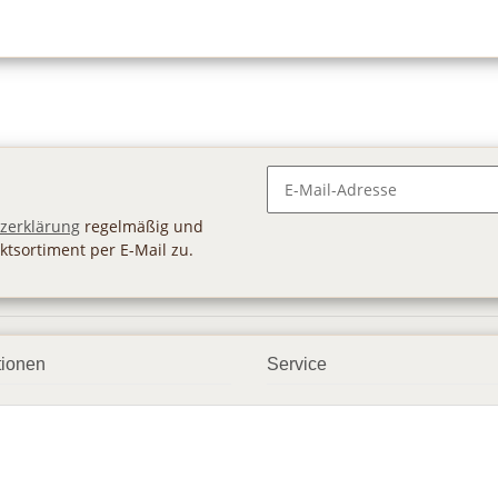
Newsletter Abonnieren
zerklärung
regelmäßig und
ktsortiment per E-Mail zu.
tionen
Service
ngsmöglichkeiten
Geschenkgutscheine
andbedingungen
Großhandel