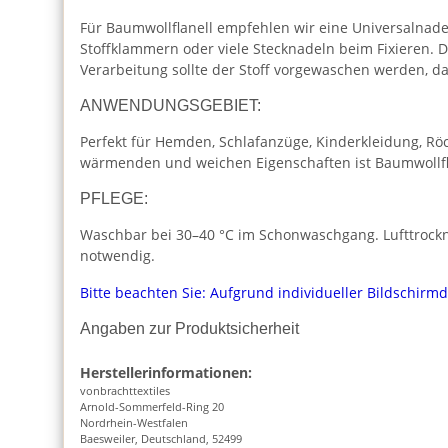
Für Baumwollflanell empfehlen wir eine Universalnadel
Stoffklammern oder viele Stecknadeln beim Fixieren. D
Verarbeitung sollte der Stoff vorgewaschen werden, da 
ANWENDUNGSGEBIET:
Perfekt für Hemden, Schlafanzüge, Kinderkleidung, Rö
wärmenden und weichen Eigenschaften ist Baumwollflane
PFLEGE:
Waschbar bei 30–40 °C im Schonwaschgang. Lufttrockne
notwendig.
Bitte beachten Sie: Aufgrund individueller Bildschirm
Angaben zur Produktsicherheit
Herstellerinformationen:
vonbrachttextiles
Arnold-Sommerfeld-Ring 20
Nordrhein-Westfalen
Baesweiler, Deutschland, 52499