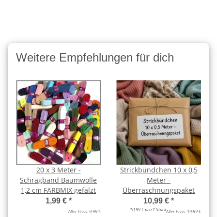
Weitere Empfehlungen für dich
20 x 3 Meter -
Strickbündchen 10 x 0,5
Schrägband Baumwolle
Meter -
1,2 cm FARBMIX gefalzt
Überraschnungspaket
1,99 €
*
10,99 €
*
10,99 € pro 1 Stück
Alter Preis:
9,99 €
Alter Preis:
19,99 €