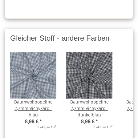
Gleicher Stoff - andere Farben
Baumwollpopeline
Baumwollpopeline
Baum
2,7mm Vichykaro -
2,7mm Vichykaro -
2,7mm
blau
dunkelblau
8,99 €
*
8,99 €
*
2
2
6,24 € pro 1 m
6,24 € pro 1 m