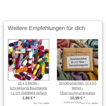
Weitere Empfehlungen für dich
20 x 3 Meter -
Strickbündchen 10 x 0,5
Schrägband Baumwolle
Meter -
1,2 cm FARBMIX gefalzt
Überraschnungspaket
1,99 €
*
10,99 €
*
10,99 € pro 1 Stück
Alter Preis:
9,99 €
Alter Preis:
19,99 €