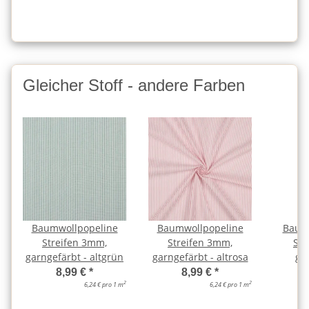
Gleicher Stoff - andere Farben
Baumwollpopeline
Baumwollpopeline
Baum
Streifen 3mm,
Streifen 3mm,
Str
garngefärbt - altgrün
garngefärbt - altrosa
ga
a
8,99 €
*
8,99 €
*
2
2
6,24 € pro 1 m
6,24 € pro 1 m