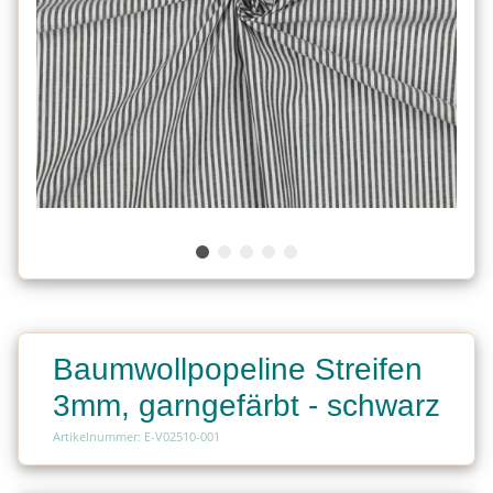
Baumwollpopeline Streifen
3mm, garngefärbt - schwarz
Artikelnummer: E-V02510-001