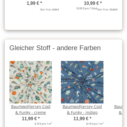
1,99 €
*
10,99 €
*
10,99 € pro 1 Stück
Alter Preis:
9,99 €
Alter Preis:
19,99 €
Gleicher Stoff - andere Farben
Baumwolljersey Cool
Baumwolljersey Cool
Baumwo
& Funky - creme
& Funky - indigo
& Fu
11,99 €
*
11,99 €
*
2
2
8,10 € pro 1 m
8,10 € pro 1 m