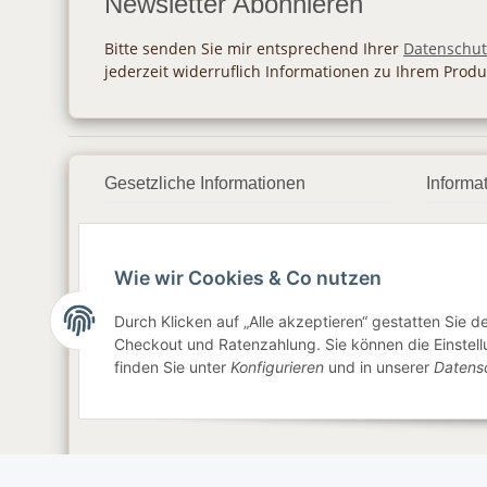
Newsletter Abonnieren
Bitte senden Sie mir entsprechend Ihrer
Datenschut
jederzeit widerruflich Informationen zu Ihrem Produ
Gesetzliche Informationen
Informa
Datenschutz
Zahlu
Wie wir Cookies & Co nutzen
AGB
Vers
Sitemap
Newsl
Durch Klicken auf „Alle akzeptieren“ gestatten Sie 
Checkout und Ratenzahlung. Sie können die Einstellu
Impressum
finden Sie unter
Konfigurieren
und in unserer
Datens
Widerrufsrecht