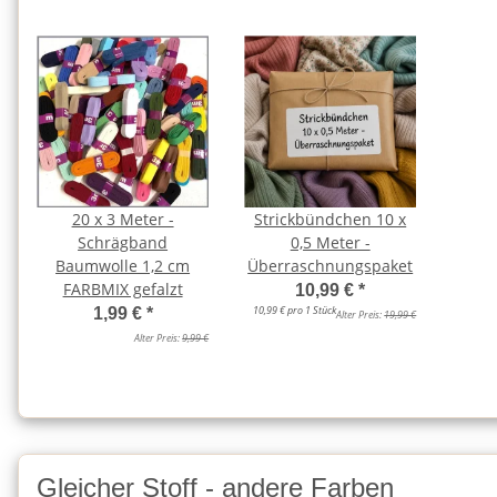
20 x 3 Meter -
Strickbündchen 10 x
Schrägband
0,5 Meter -
Baumwolle 1,2 cm
Überraschnungspaket
FARBMIX gefalzt
10,99 €
*
10,99 € pro 1 Stück
1,99 €
*
Alter Preis:
19,99 €
Alter Preis:
9,99 €
Gleicher Stoff - andere Farben