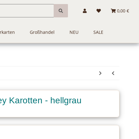
0,00 €
rkarten
Großhandel
NEU
SALE
y Karotten - hellgrau