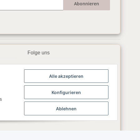
Abonnieren
Folge uns
▶️ YouTube
Alle akzeptieren
📘 Facebook
📸 Instagram
Konfigurieren
s
🎵 TikTok
Ablehnen
💬 WhatsApp