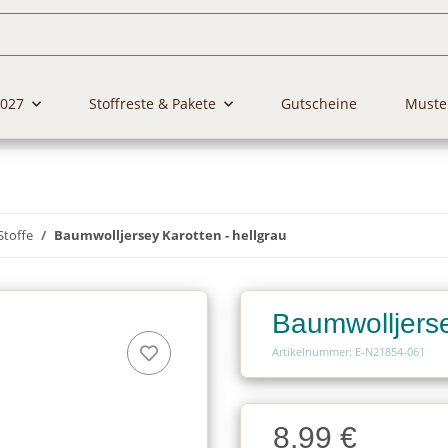
2027
Stoffreste & Pakete
Gutscheine
Muste
Stoffe
Baumwolljersey Karotten - hellgrau
Baumwolljerse
Artikelnummer: E-N21854-061
Charge
8,99 €
Charge