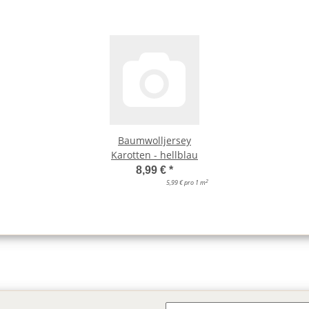
Baumwolljersey
Karotten - hellblau
8,99 €
*
2
5,99 € pro 1 m