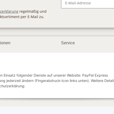
Newsletter Abonnieren
zerklärung
regelmäßig und
ktsortiment per E-Mail zu.
tionen
Service
ngsmöglichkeiten
Geschenkgutscheine
andbedingungen
Großhandel
etter
den Einsatz folgender Dienste auf unserer Website: PayPal Express
ng jederzeit ändern (Fingerabdruck-Icon links unten). Weitere Detail
chutzerklärung
.