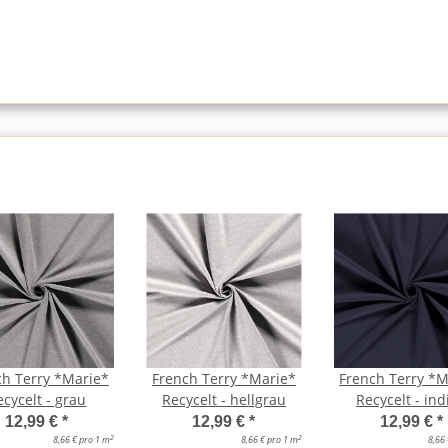
ch Terry *Marie*
French Terry *Marie*
French Terry *M
ecycelt - grau
Recycelt - hellgrau
Recycelt - ind
12,99 €
*
12,99 €
*
12,99 €
*
2
2
8,66 € pro 1 m
8,66 € pro 1 m
8,66