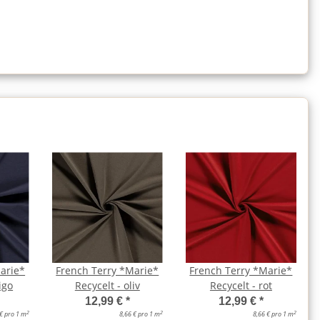
arie*
French Terry *Marie*
French Terry *Marie*
igo
Recycelt - oliv
Recycelt - rot
12,99 €
*
12,99 €
*
2
2
2
 € pro 1 m
8,66 € pro 1 m
8,66 € pro 1 m