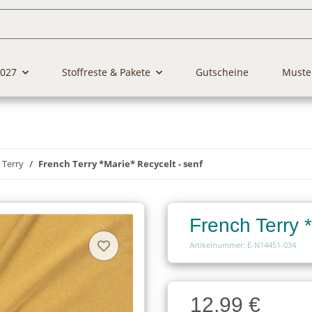
2027
Stoffreste & Pakete
Gutscheine
Muste
 Terry
French Terry *Marie* Recycelt - senf
French Terry *
Artikelnummer: E-N14451-034
Charge
12,99 €
Charge