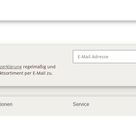
Newsletter Abonnieren
zerklärung
regelmäßig und
ktsortiment per E-Mail zu.
tionen
Service
ngsmöglichkeiten
Geschenkgutscheine
andbedingungen
Großhandel