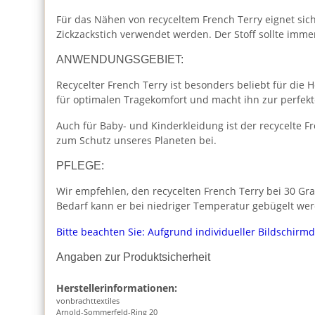
Für das Nähen von recyceltem French Terry eignet sich
Zickzackstich verwendet werden. Der Stoff sollte im
ANWENDUNGSGEBIET:
Recycelter French Terry ist besonders beliebt für die 
für optimalen Tragekomfort und macht ihn zur perfekt
Auch für Baby- und Kinderkleidung ist der recycelte F
zum Schutz unseres Planeten bei.
PFLEGE:
Wir empfehlen, den recycelten French Terry bei 30 Gr
Bedarf kann er bei niedriger Temperatur gebügelt we
Bitte beachten Sie: Aufgrund individueller Bildschirm
Angaben zur Produktsicherheit
Herstellerinformationen:
vonbrachttextiles
Arnold-Sommerfeld-Ring 20