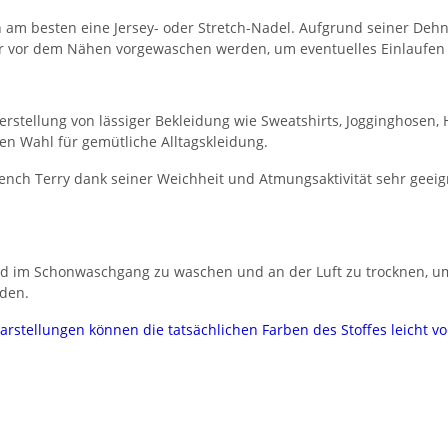
 am besten eine Jersey- oder Stretch-Nadel. Aufgrund seiner Dehnb
mer vor dem Nähen vorgewaschen werden, um eventuelles Einlaufen
Herstellung von lässiger Bekleidung wie Sweatshirts, Jogginghosen,
en Wahl für gemütliche Alltagskleidung.
rench Terry dank seiner Weichheit und Atmungsaktivität sehr geeign
ad im Schonwaschgang zu waschen und an der Luft zu trocknen, um
rden.
darstellungen können die tatsächlichen Farben des Stoffes leicht 