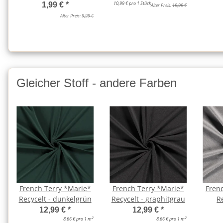
10,99 € pro 1 Stück
1,99 €
*
Alter Preis:
19,99 €
Alter Preis:
9,99 €
Gleicher Stoff - andere Farben
French Terry *Marie*
French Terry *Marie*
Fren
Recycelt - dunkelgrün
Recycelt - graphitgrau
R
12,99 €
*
12,99 €
*
2
2
8,66 € pro 1 m
8,66 € pro 1 m