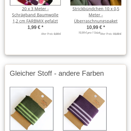
20 x 3 Meter -
Strickbündchen 10 x 0,5
Schrägband Baumwolle
Meter -
1,2 cm FARBMIX gefalzt
Überraschnungspaket
1,99 €
*
10,99 €
*
10,99 € pro 1 Stück
Alter Preis:
9,99 €
Alter Preis:
19,99 €
Gleicher Stoff - andere Farben