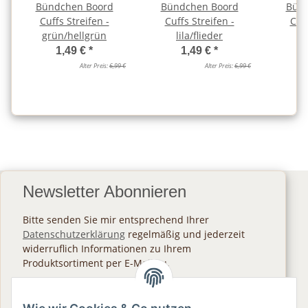
Bündchen Boord
Bündchen Boord
Bünd
Cuffs Streifen -
Cuffs Streifen -
Cuff
grün/hellgrün
lila/flieder
s
1,49 €
*
1,49 €
*
Alter Preis:
6,99 €
Alter Preis:
6,99 €
Newsletter Abonnieren
Bitte senden Sie mir entsprechend Ihrer
Datenschutzerklärung
regelmäßig und jederzeit
widerruflich Informationen zu Ihrem
Produktsortiment per E-Mail zu.
Abonnieren