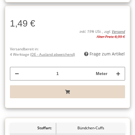
Charge
1,49 €
Charge
inkl. 19% USt. , zzgl.
Versand
Alter Preis: 6,99 €
Versandbereit in:
Frage zum Artikel
4 Werktage
(DE - Ausland abweichend)
Meter
Stoffart:
Bündchen-Cuffs