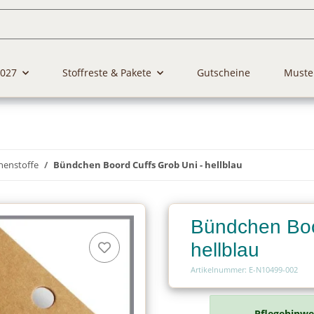
2027
Stoffreste & Pakete
Gutscheine
Muste
henstoffe
Bündchen Boord Cuffs Grob Uni - hellblau
Bündchen Boo
hellblau
Artikelnummer: E-N10499-002
Pflegehinwe