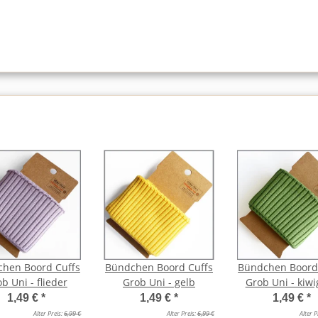
hen Boord Cuffs
Bündchen Boord Cuffs
Bündchen Boord
b Uni - flieder
Grob Uni - gelb
Grob Uni - kiw
1,49 €
*
1,49 €
*
1,49 €
*
Alter Preis:
6,99 €
Alter Preis:
6,99 €
Alter P