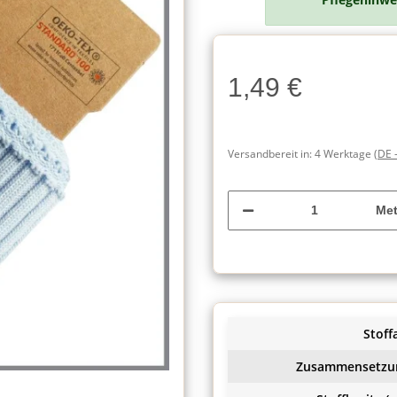
Charge
1,49 €
Charge
Versandbereit in:
4 Werktage
(DE 
Met
Stoffa
Zusammensetzu