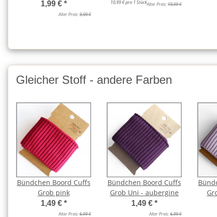
10,99 € pro 1 Stück
1,99 €
*
Alter Preis:
19,99 €
Alter Preis:
9,99 €
Gleicher Stoff - andere Farben
Bündchen Boord Cuffs
Bündchen Boord Cuffs
Bündc
Grob pink
Grob Uni - aubergine
Gro
1,49 €
*
1,49 €
*
Alter Preis:
6,99 €
Alter Preis:
6,99 €