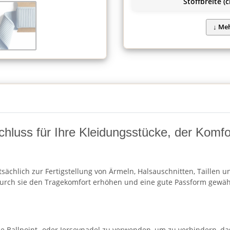
Stoffbreite (c
luss für Ihre Kleidungsstücke, der Komfort
ptsächlich zur Fertigstellung von Ärmeln, Halsauschnitten, Taille
urch sie den Tragekomfort erhöhen und eine gute Passform gewährle
e Ballpoint- oder Jerseynadel zu verwenden, um zu verhindern, da