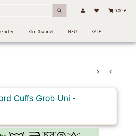
0,00 €
rkarten
Großhandel
NEU
SALE
rd Cuffs Grob Uni -
ise