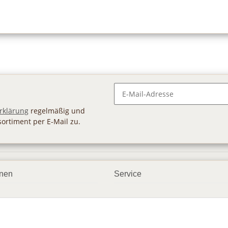
Newsletter Abonnieren
rklärung
regelmäßig und
sortiment per E-Mail zu.
onen
Service
smöglichkeiten
Geschenkgutscheine
dbedingungen
Großhandel