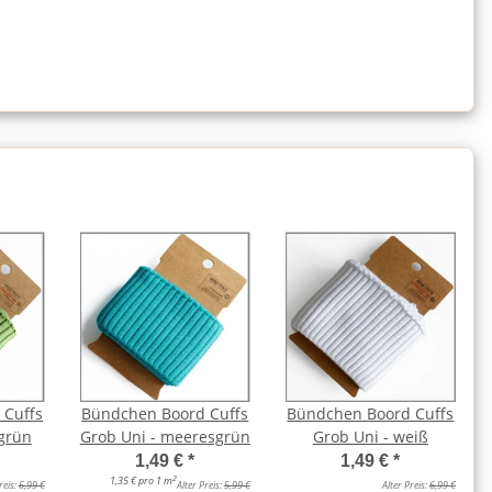
 Cuffs
Bündchen Boord Cuffs
Bündchen Boord Cuffs
igrün
Grob Uni - meeresgrün
Grob Uni - weiß
1,49 €
*
1,49 €
*
2
1,35 € pro 1 m
reis:
6,99 €
Alter Preis:
5,99 €
Alter Preis:
6,99 €