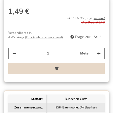
Charge
1,49 €
Charge
inkl. 19% USt. , zzgl.
Versand
Alter Preis: 6,99 €
Versandbereit in:
Frage zum Artikel
4 Werktage
(DE - Ausland abweichend)
Meter
Stoffart:
Bündchen-Cuffs
Zusammensetzung:
95% Baumwolle, 5% Elasthan