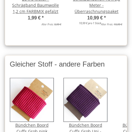
Schrägband Baumwolle
Meter -
1,2 cm FARBMIX gefalzt
Überraschnungspaket
1,99 €
*
10,99 €
*
10,99 € pro 1 Stück
Alter Preis:
9,99 €
Alter Preis:
19,99 €
Gleicher Stoff - andere Farben
Bündchen Boord
Bündchen Boord
Bünd
Cuffs Grob pink
Cuffs Grob Uni -
Cuff