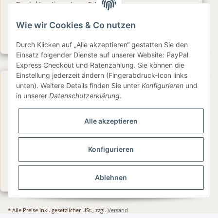
Produktsortiment per E-Mail zu.
Wie wir Cookies & Co nutzen
Abonnieren
Newsletter Abonnieren
Durch Klicken auf „Alle akzeptieren“ gestatten Sie den
Einsatz folgender Dienste auf unserer Website: PayPal
Express Checkout und Ratenzahlung. Sie können die
Einstellung jederzeit ändern (Fingerabdruck-Icon links
Gesetzliche Informationen
unten). Weitere Details finden Sie unter
Konfigurieren
und
in unserer
Datenschutzerklärung
.
Informationen
Alle akzeptieren
Service
Konfigurieren
Folge uns
Ablehnen
* Alle Preise inkl. gesetzlicher USt., zzgl.
Versand