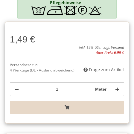
Pflegehinweise
Charge
1,49 €
Charge
inkl. 19% USt. , zzgl.
Versand
Alter Preis: 6,99 €
Versandbereit in:
Frage zum Artikel
4 Werktage
(DE - Ausland abweichend)
Meter