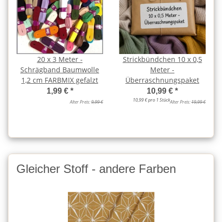
20 x 3 Meter -
Strickbündchen 10 x 0,5
Schrägband Baumwolle
Meter -
1,2 cm FARBMIX gefalzt
Überraschnungspaket
1,99 €
*
10,99 €
*
10,99 € pro 1 Stück
Alter Preis:
9,99 €
Alter Preis:
19,99 €
Gleicher Stoff - andere Farben