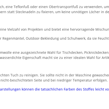
ich, eine Teflonfuß oder einen Obertransportfuß zu verwenden, um
rn statt Stecknadeln zu fixieren, um keine unnötigen Löcher in de
ine Vielzahl von Projekten und bietet eine hervorragende Mischung
ür Regenmäntel, Outdoor-Bekleidung und Schuhwerk, da sie Feuchti
aumwolle eine ausgezeichnete Wahl für Tischdecken, Picknickdeck
e wasserdichte Eigenschaft macht sie zu einer idealen Wahl für Arti
hten Tuch zu reinigen. Sie sollte nicht in der Maschine gewasche
nicht-beschichteten Seite und bei niedriger Temperatur erfolgen.
darstellungen können die tatsächlichen Farben des Stoffes leicht 