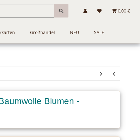
0,00 €
rkarten
Großhandel
NEU
SALE
 Baumwolle Blumen -