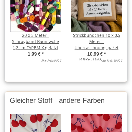
20 x 3 Meter -
Strickbündchen 10 x 0,5
Schrägband Baumwolle
Meter -
1,2 cm FARBMIX gefalzt
Überraschnungspaket
1,99 €
*
10,99 €
*
10,99 € pro 1 Stück
Alter Preis:
9,99 €
Alter Preis:
19,99 €
Gleicher Stoff - andere Farben