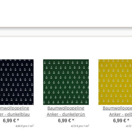
mwollpopeline
Baumwollpopeline
Baumwollpope
er - dunkelblau
Anker - dunkelgrün
Anker - gel
6,99 €
*
6,99 €
*
6,99 €
*
2
2
4,66 € pro 1 m
4,72 € pro 1 m
4,72