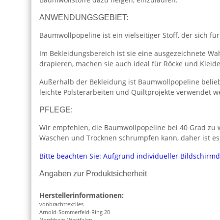
ANWENDUNGSGEBIET:
Baumwollpopeline ist ein vielseitiger Stoff, der sich für
Im Bekleidungsbereich ist sie eine ausgezeichnete Wah
drapieren, machen sie auch ideal für Röcke und Kleide
Außerhalb der Bekleidung ist Baumwollpopeline beliebt
leichte Polsterarbeiten und Quiltprojekte verwendet w
PFLEGE:
Wir empfehlen, die Baumwollpopeline bei 40 Grad zu w
Waschen und Trocknen schrumpfen kann, daher ist es
Bitte beachten Sie: Aufgrund individueller Bildschirm
Angaben zur Produktsicherheit
Herstellerinformationen:
vonbrachttextiles
Arnold-Sommerfeld-Ring 20
Nordrhein-Westfalen