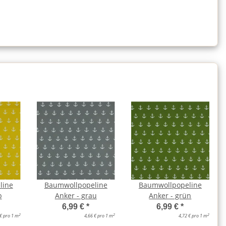
line
Baumwollpopeline
Baumwollpopeline
b
Anker - grau
Anker - grün
6,99 €
*
6,99 €
*
2
2
2
 € pro 1 m
4,66 € pro 1 m
4,72 € pro 1 m