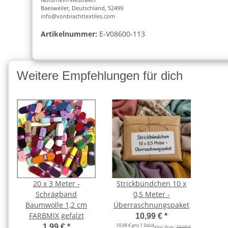
Baesweiler, Deutschland, 52499
info@vonbrachttextiles.com
Artikelnummer:
E-V08600-113
Weitere Empfehlungen für dich
20 x 3 Meter -
Strickbündchen 10 x
Schrägband
0,5 Meter -
Baumwolle 1,2 cm
Überraschnungspaket
FARBMIX gefalzt
10,99 €
*
10,99 € pro 1 Stück
1,99 €
*
Alter Preis:
19,99 €