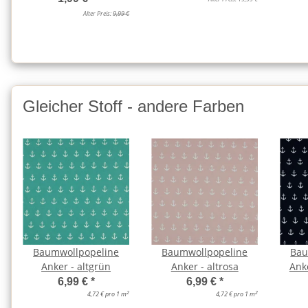
Alter Preis:
9,99 €
Gleicher Stoff - andere Farben
Baumwollpopeline
Baumwollpopeline
Bau
Anker - altgrün
Anker - altrosa
Ank
6,99 €
*
6,99 €
*
2
2
4,72 € pro 1 m
4,72 € pro 1 m