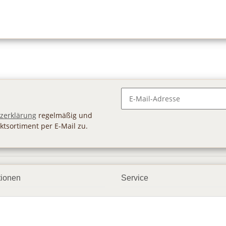
Newsletter Abonnieren
zerklärung
regelmäßig und
ktsortiment per E-Mail zu.
tionen
Service
ngsmöglichkeiten
Geschenkgutscheine
andbedingungen
Großhandel