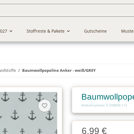
2027
Stoffreste & Pakete
Gutscheine
Muste
llstoffe
Baumwollpopeline Anker - weiß/GREY
Baumwollpope
Artikelnummer: E-V08600-113
Charge
6,99 €
Charge