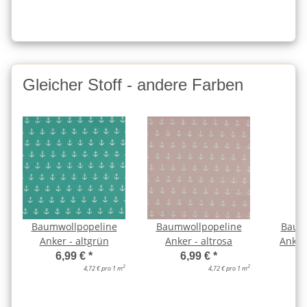
Gleicher Stoff - andere Farben
Baumwollpopeline
Baumwollpopeline
Baum
Anker - altgrün
Anker - altrosa
Anker
6,99 €
*
6,99 €
*
2
2
4,72 € pro 1 m
4,72 € pro 1 m