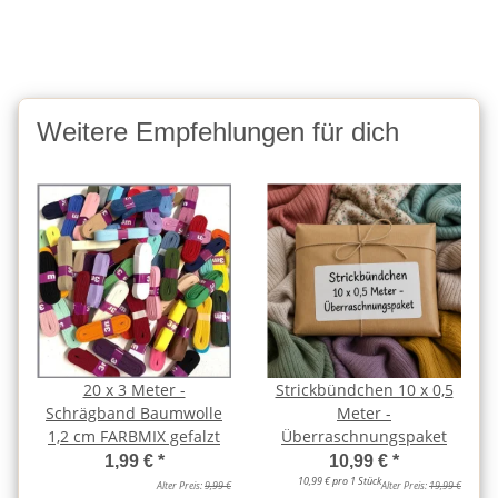
Weitere Empfehlungen für dich
20 x 3 Meter -
Strickbündchen 10 x 0,5
Schrägband Baumwolle
Meter -
1,2 cm FARBMIX gefalzt
Überraschnungspaket
1,99 €
*
10,99 €
*
10,99 € pro 1 Stück
Alter Preis:
9,99 €
Alter Preis:
19,99 €