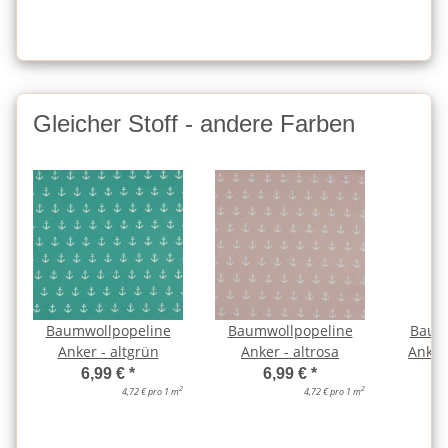
Gleicher Stoff - andere Farben
Baumwollpopeline
Baumwollpopeline
Baum
Anker - altgrün
Anker - altrosa
Anker
6,99 €
*
6,99 €
*
2
2
4,72 € pro 1 m
4,72 € pro 1 m