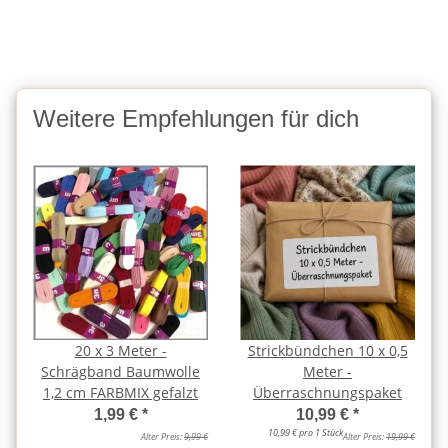
Weitere Empfehlungen für dich
20 x 3 Meter -
Strickbündchen 10 x 0,5
Schrägband Baumwolle
Meter -
1,2 cm FARBMIX gefalzt
Überraschnungspaket
1,99 €
*
10,99 €
*
10,99 € pro 1 Stück
Alter Preis:
9,99 €
Alter Preis:
19,99 €