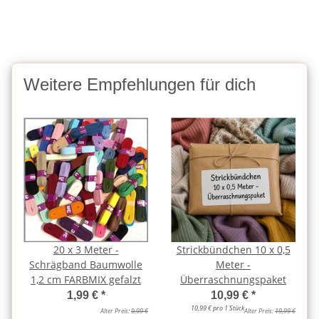
Weitere Empfehlungen für dich
20 x 3 Meter -
Strickbündchen 10 x 0,5
Schrägband Baumwolle
Meter -
1,2 cm FARBMIX gefalzt
Überraschnungspaket
1,99 €
*
10,99 €
*
10,99 € pro 1 Stück
Alter Preis:
9,99 €
Alter Preis:
19,99 €