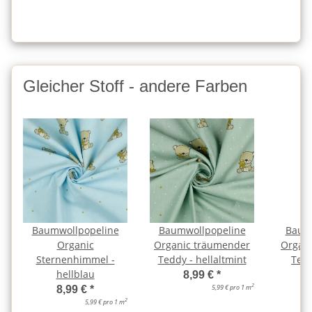
Gleicher Stoff - andere Farben
Baumwollpopeline
Baumwollpopeline
Baum
Organic
Organic träumender
Organ
Sternenhimmel -
Teddy - hellaltmint
Tedd
hellblau
8,99 €
*
2
5,99 € pro 1 m
8,99 €
*
2
5,99 € pro 1 m