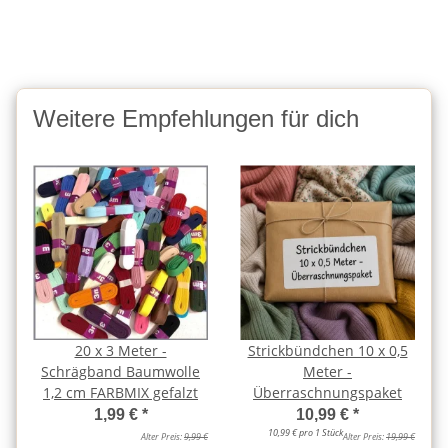
Weitere Empfehlungen für dich
20 x 3 Meter -
Strickbündchen 10 x 0,5
Schrägband Baumwolle
Meter -
1,2 cm FARBMIX gefalzt
Überraschnungspaket
1,99 €
*
10,99 €
*
10,99 € pro 1 Stück
Alter Preis:
9,99 €
Alter Preis:
19,99 €