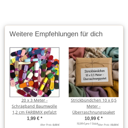
Weitere Empfehlungen für dich
20 x 3 Meter -
Strickbündchen 10 x 0,5
Schrägband Baumwolle
Meter -
1,2 cm FARBMIX gefalzt
Überraschnungspaket
1,99 €
*
10,99 €
*
10,99 € pro 1 Stück
Alter Preis:
9,99 €
Alter Preis:
19,99 €