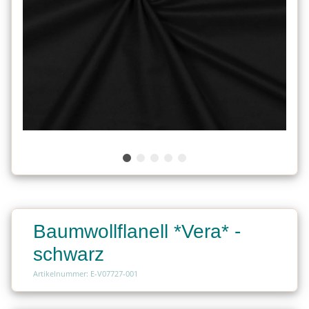
Baumwollflanell *Vera* -
schwarz
Artikelnummer: E-V07727-001