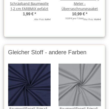
Schrägband Baumwolle
Meter -
1,2 cm FARBMIX gefalzt
Überraschnungspaket
1,99 €
*
10,99 €
*
10,99 € pro 1 Stück
Alter Preis:
9,99 €
Alter Preis:
19,99 €
Gleicher Stoff - andere Farben
Baumwollflanell *Vera* -
Baumwollflanell *Vera* -