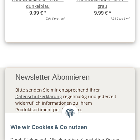
dunkelblau
grau
9,99 €
*
9,99 €
*
2
2
7,04 € pro 1 m
7,04 € pro 1 m
Newsletter Abonnieren
Bitte senden Sie mir entsprechend Ihrer
Datenschutzerklärung
regelmäßig und jederzeit
widerruflich Informationen zu Ihrem
Produktsortiment per E-Mail zu.
Abonnieren
Wie wir Cookies & Co nutzen
Newsletter Abonnieren
Durch Klicken auf „Alle akzeptieren“ gestatten Sie den