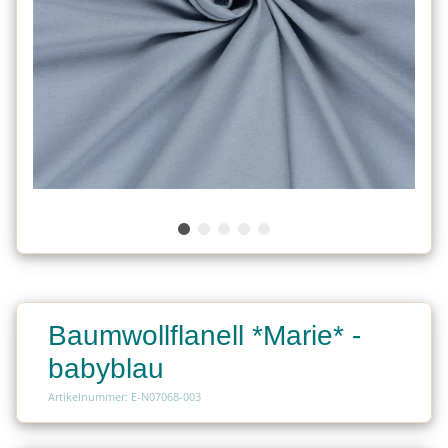
Baumwollflanell *Marie* -
babyblau
Artikelnummer: E-N07068-003