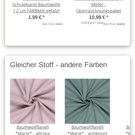
Schrägband Baumwolle
Meter -
1,2 cm FARBMIX gefalzt
Überraschnungspaket
1,99 €
*
10,99 €
*
10,99 € pro 1 Stück
Alter Preis:
9,99 €
Alter Preis:
19,99 €
Gleicher Stoff - andere Farben
Baumwollflanell
Baumwollflanell
Baum
*Marie* - altrosa
*Marie* - antikmint
*Mar