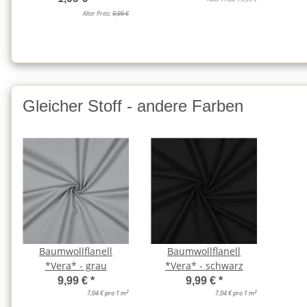
Alter Preis:
9,99 €
Gleicher Stoff - andere Farben
Baumwollflanell
Baumwollflanell
*Vera* - grau
*Vera* - schwarz
9,99 €
*
9,99 €
*
2
2
7,04 € pro 1 m
7,04 € pro 1 m