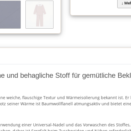
e und behagliche Stoff für gemütliche Bekl
eine weiche, flauschige Textur und Wärmeisolierung bekannt ist. Er 
rotz seiner Wärme ist Baumwollflanell atmungsaktiv und bietet ei
rwendung einer Universal-Nadel und das Vorwaschen des Stoffes,
schen, daher ist Sorgfalt beim Zuschneiden und Nähen erforderlic