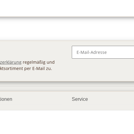
Newsletter Abonnieren
zerklärung
regelmäßig und
ktsortiment per E-Mail zu.
tionen
Service
ngsmöglichkeiten
Geschenkgutscheine
andbedingungen
Großhandel