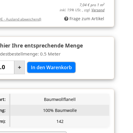
2
7,04 € pro 1 m
inkl. 19% USt. , zzgl.
Versand
Frage zum Artikel
DE - Ausland abweichend)
 hier Ihre entsprechende Menge
destbestellmenge: 0.5 Meter
+
In den Warenkorb
rt:
Baumwollflanell
ng:
100% Baumwolle
m):
142