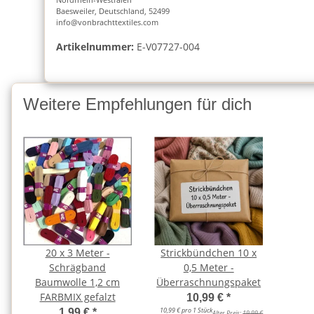
Baesweiler, Deutschland, 52499
info@vonbrachttextiles.com
Artikelnummer:
E-V07727-004
Weitere Empfehlungen für dich
20 x 3 Meter -
Strickbündchen 10 x
Schrägband
0,5 Meter -
Baumwolle 1,2 cm
Überraschnungspaket
FARBMIX gefalzt
10,99 €
*
10,99 € pro 1 Stück
1,99 €
*
Alter Preis:
19,99 €