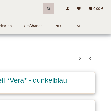
0,00 €
rkarten
Großhandel
NEU
SALE
ll *Vera* - dunkelblau