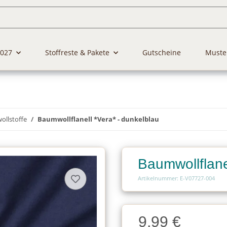
2027
Stoffreste & Pakete
Gutscheine
Muste
llstoffe
Baumwollflanell *Vera* - dunkelblau
Baumwollflane
Artikelnummer: E-V07727-004
Charge
9,99 €
Charge