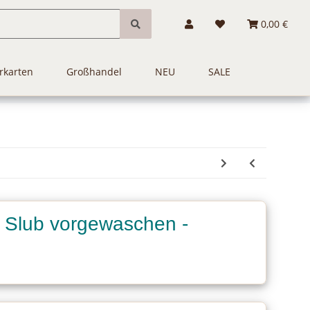
0,00 €
rkarten
Großhandel
NEU
SALE
f Slub vorgewaschen -