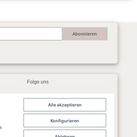
Abonnieren
Folge uns
▶️ YouTube
Alle akzeptieren
📘 Facebook
📸 Instagram
Konfigurieren
s
🎵 TikTok
Ablehnen