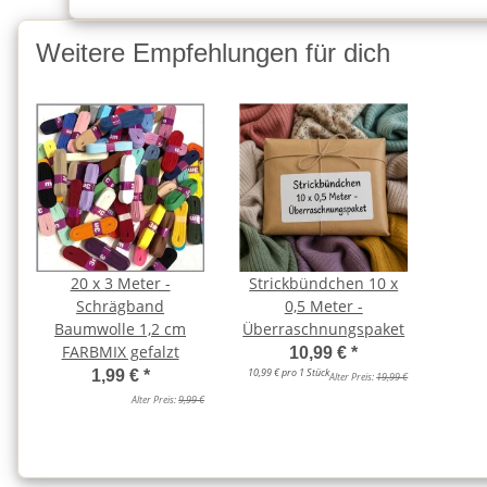
Weitere Empfehlungen für dich
20 x 3 Meter -
Strickbündchen 10 x
Schrägband
0,5 Meter -
Baumwolle 1,2 cm
Überraschnungspaket
FARBMIX gefalzt
10,99 €
*
10,99 € pro 1 Stück
1,99 €
*
Alter Preis:
19,99 €
Alter Preis:
9,99 €