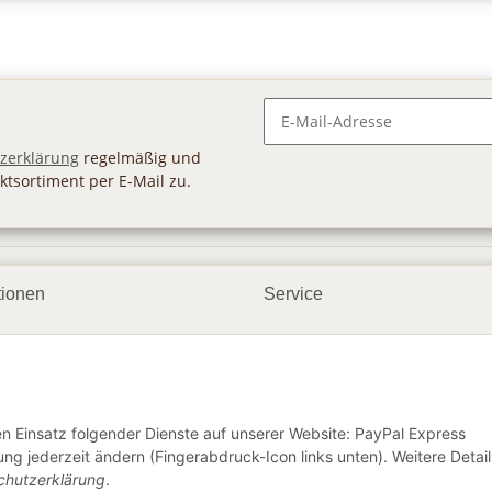
Newsletter Abonnieren
zerklärung
regelmäßig und
ktsortiment per E-Mail zu.
tionen
Service
ngsmöglichkeiten
Geschenkgutscheine
andbedingungen
Großhandel
etter
den Einsatz folgender Dienste auf unserer Website: PayPal Express
ng jederzeit ändern (Fingerabdruck-Icon links unten). Weitere Detail
chutzerklärung
.