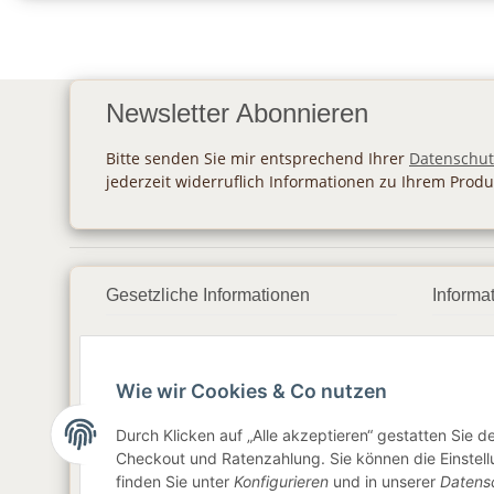
Newsletter Abonnieren
Bitte senden Sie mir entsprechend Ihrer
Datenschut
jederzeit widerruflich Informationen zu Ihrem Produ
Gesetzliche Informationen
Informa
Datenschutz
Zahlu
Wie wir Cookies & Co nutzen
AGB
Vers
Sitemap
Newsl
Durch Klicken auf „Alle akzeptieren“ gestatten Sie 
Checkout und Ratenzahlung. Sie können die Einstellu
Impressum
finden Sie unter
Konfigurieren
und in unserer
Datens