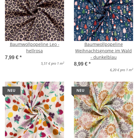
Baumwollpopeline Leo -
Baumwollpopeline
hellrosa
Weihnachtsgnome im Wald
- dunkelblau
7,99 €
*
2
5,51 € pro 1 m
8,99 €
*
2
6,20 € pro 1 m
NEU
NEU