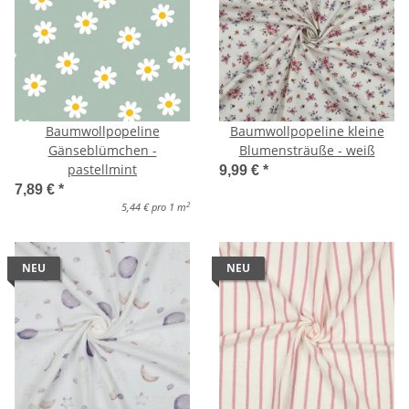
Baumwollpopeline
Baumwollpopeline kleine
Gänseblümchen -
Blumensträuße - weiß
pastellmint
9,99 €
*
7,89 €
*
2
5,44 € pro 1 m
NEU
NEU