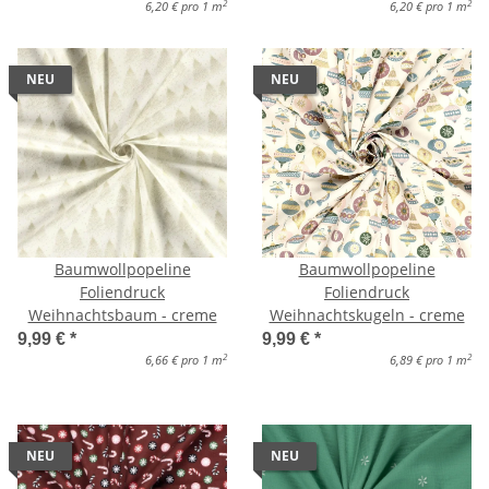
2
2
6,20 € pro 1 m
6,20 € pro 1 m
NEU
NEU
Baumwollpopeline
Baumwollpopeline
Foliendruck
Foliendruck
Weihnachtsbaum - creme
Weihnachtskugeln - creme
9,99 €
*
9,99 €
*
2
2
6,66 € pro 1 m
6,89 € pro 1 m
NEU
NEU