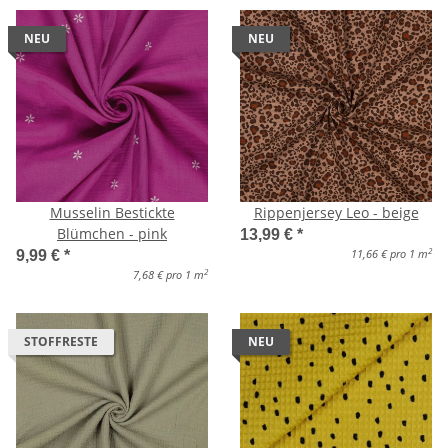
NEU
NEU
Musselin Bestickte
Rippenjersey Leo - beige
Blümchen - pink
13,99 €
*
2
11,66 € pro 1 m
9,99 €
*
2
7,68 € pro 1 m
STOFFRESTE
NEU