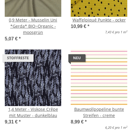
0,9 Meter - Musselin Uni
Waffelpiqué Punkte - ocker
*Gerda* BIO~Organic -
10,99 €
*
moosgrün
2
7,43 € pro 1 m
5,07 €
*
STOFFRESTE
NEU
1,4 Meter - Viskose Crêpe
Baumwollpopeline bunte
mit Muster - dunkelblau
Streifen - creme
9,31 €
*
8,99 €
*
2
6,20 € pro 1 m