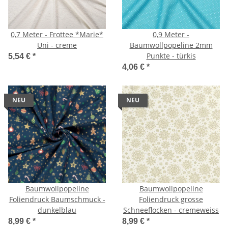
0,7 Meter - Frottee *Marie*
0,9 Meter -
Uni - creme
Baumwollpopeline 2mm
Punkte - türkis
5,54 €
*
4,06 €
*
NEU
NEU
Baumwollpopeline
Baumwollpopeline
Foliendruck Baumschmuck -
Foliendruck grosse
dunkelblau
Schneeflocken - cremeweiss
8,99 €
*
8,99 €
*