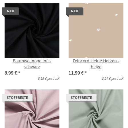
NEU
NEU
Baumwollpopeline -
Feincord kleine Herzen -
schwarz
beige
8,99 €
*
11,99 €
*
2
2
5,99 € pro 1 m
8,21 € pro 1 m
STOFFRESTE
STOFFRESTE