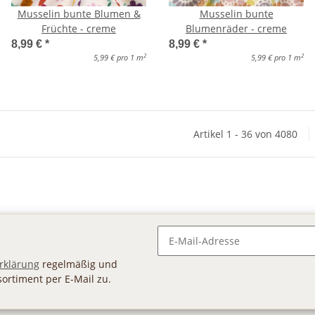
Musselin bunte Blumen &
Musselin bunte
Früchte - creme
Blumenräder - creme
8,99 €
*
8,99 €
*
2
2
5,99 € pro 1 m
5,99 € pro 1 m
Artikel 1 - 36 von 4080
Newsletter Abonnieren
rklärung
regelmäßig und
sortiment per E-Mail zu.