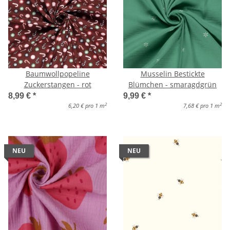
Baumwollpopeline
Musselin Bestickte
Zuckerstangen - rot
Blümchen - smaragdgrün
8,99 €
*
9,99 €
*
2
2
6,20 € pro 1 m
7,68 € pro 1 m
NEU
NEU