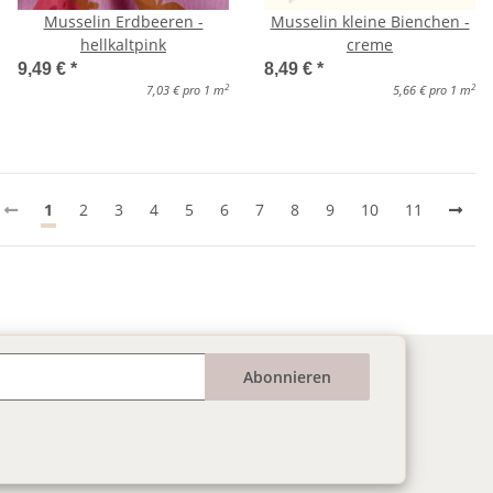
Musselin Erdbeeren -
Musselin kleine Bienchen -
hellkaltpink
creme
9,49 €
*
8,49 €
*
2
2
7,03 € pro 1 m
5,66 € pro 1 m
1
2
3
4
5
6
7
8
9
10
11
Abonnieren