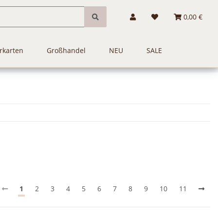
0,00 €
rkarten
Großhandel
NEU
SALE
1
2
3
4
5
6
7
8
9
10
11