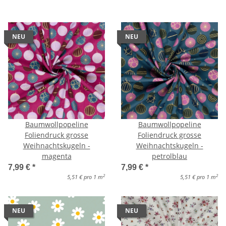
NEU
NEU
Baumwollpopeline
Baumwollpopeline
Foliendruck grosse
Foliendruck grosse
Weihnachtskugeln -
Weihnachtskugeln -
magenta
petrolblau
7,99 €
*
7,99 €
*
2
2
5,51 € pro 1 m
5,51 € pro 1 m
NEU
NEU