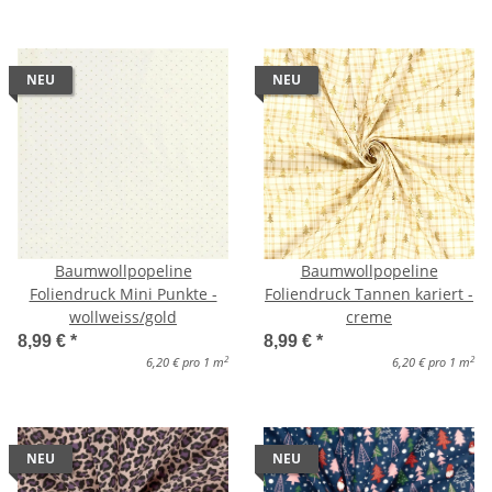
NEU
NEU
Baumwollpopeline
Baumwollpopeline
Foliendruck Mini Punkte -
Foliendruck Tannen kariert -
wollweiss/gold
creme
8,99 €
*
8,99 €
*
2
2
6,20 € pro 1 m
6,20 € pro 1 m
NEU
NEU