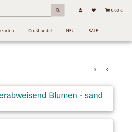
0,00 €
rkarten
Großhandel
NEU
SALE
rabweisend Blumen - sand