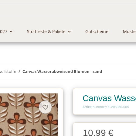
2027
Stoffreste & Pakete
Gutscheine
Muste
llstoffe
Canvas Wasserabweisend Blumen - sand
Canvas Wasse
Artikelnummer: E-V05986-008
Charge
10,99 €
Charge