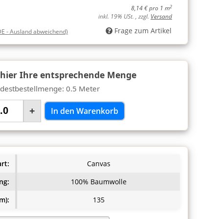
2
8,14 € pro 1 m
inkl. 19% USt. , zzgl.
Versand
Frage zum Artikel
DE - Ausland abweichend)
 hier Ihre entsprechende Menge
destbestellmenge: 0.5 Meter
+
In den Warenkorb
rt:
Canvas
ng:
100% Baumwolle
m):
135