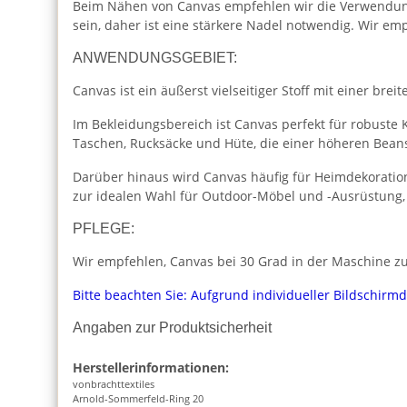
Beim Nähen von Canvas empfehlen wir die Verwendung 
sein, daher ist eine stärkere Nadel notwendig. Wir e
ANWENDUNGSGEBIET:
Canvas ist ein äußerst vielseitiger Stoff mit einer br
Im Bekleidungsbereich ist Canvas perfekt für robuste K
Taschen, Rucksäcke und Hüte, die einer höheren Bea
Darüber hinaus wird Canvas häufig für Heimdekoratio
zur idealen Wahl für Outdoor-Möbel und -Ausrüstung,
PFLEGE:
Wir empfehlen, Canvas bei 30 Grad in der Maschine zu
Bitte beachten Sie: Aufgrund individueller Bildschirm
Angaben zur Produktsicherheit
Herstellerinformationen:
vonbrachttextiles
Arnold-Sommerfeld-Ring 20