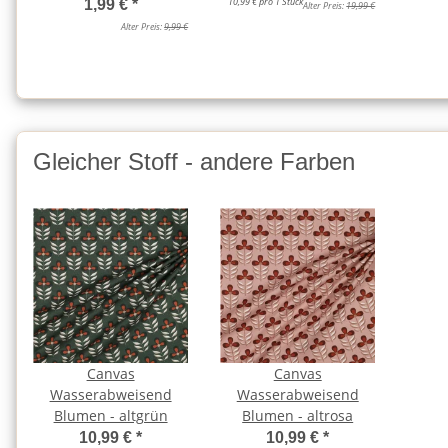
10,99 € pro 1 Stück
1,99 €
*
Alter Preis:
19,99 €
Alter Preis:
9,99 €
Gleicher Stoff - andere Farben
Canvas
Canvas
Wasserabweisend
Wasserabweisend
Blumen - altgrün
Blumen - altrosa
10,99 €
*
10,99 €
*