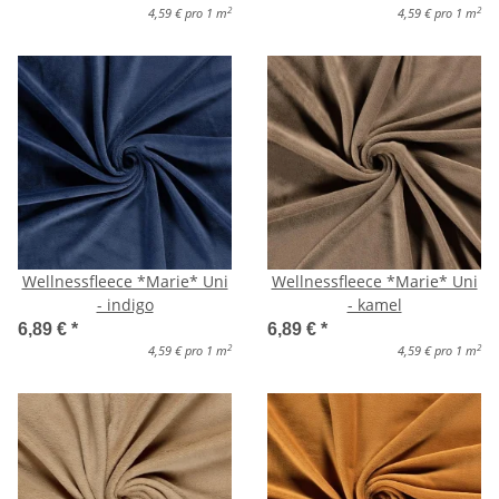
2
2
4,59 € pro 1 m
4,59 € pro 1 m
Wellnessfleece *Marie* Uni
Wellnessfleece *Marie* Uni
- indigo
- kamel
6,89 €
*
6,89 €
*
2
2
4,59 € pro 1 m
4,59 € pro 1 m