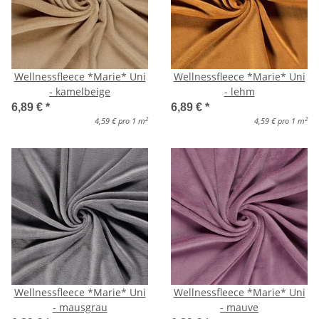
Wellnessfleece *Marie* Uni
Wellnessfleece *Marie* Uni
- kamelbeige
- lehm
6,89 €
*
6,89 €
*
2
2
4,59 € pro 1 m
4,59 € pro 1 m
Wellnessfleece *Marie* Uni
Wellnessfleece *Marie* Uni
- mausgrau
- mauve