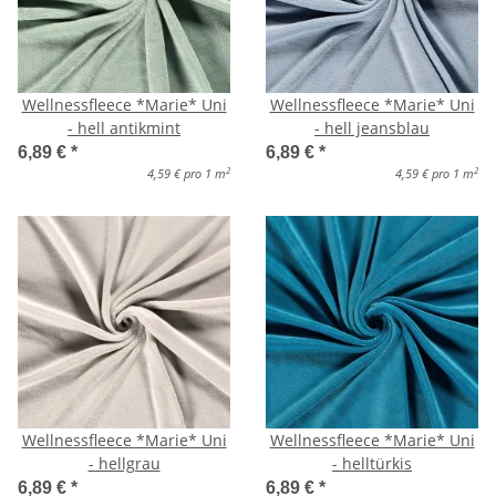
Wellnessfleece *Marie* Uni
Wellnessfleece *Marie* Uni
- hell antikmint
- hell jeansblau
6,89 €
*
6,89 €
*
2
2
4,59 € pro 1 m
4,59 € pro 1 m
Wellnessfleece *Marie* Uni
Wellnessfleece *Marie* Uni
- hellgrau
- helltürkis
6,89 €
*
6,89 €
*