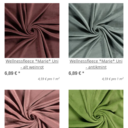
Wellnessfleece *Marie* Uni
Wellnessfleece *Marie* Uni
- alt weinrot
- antikmint
6,89 €
*
6,89 €
*
2
2
4,59 € pro 1 m
4,59 € pro 1 m