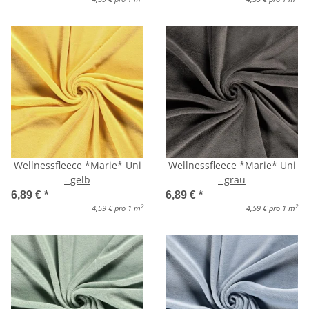
Wellnessfleece *Marie* Uni
Wellnessfleece *Marie* Uni
- gelb
- grau
6,89 €
*
6,89 €
*
2
2
4,59 € pro 1 m
4,59 € pro 1 m