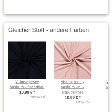
Gleicher Stoff - andere Farben
Viskose Jersey
Viskose Jersey
Vis
Medium – nachtblau
Medium Uni –
Me
altpuderrosa
a
10,99 €
*
2
7,09 € pro 1 m
10,99 €
*
2
7,09 € pro 1 m