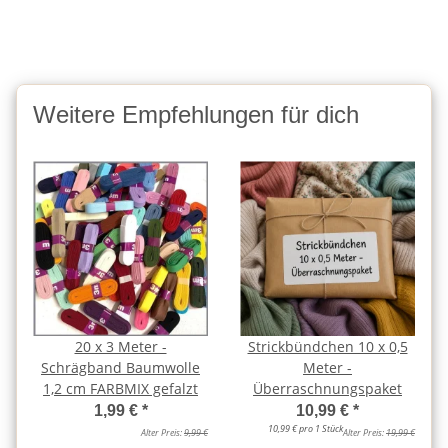
Weitere Empfehlungen für dich
20 x 3 Meter -
Strickbündchen 10 x 0,5
Schrägband Baumwolle
Meter -
1,2 cm FARBMIX gefalzt
Überraschnungspaket
1,99 €
*
10,99 €
*
10,99 € pro 1 Stück
Alter Preis:
9,99 €
Alter Preis:
19,99 €