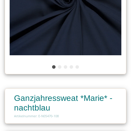
Ganzjahressweat *Marie* -
nachtblau
Artikelnummer: E-N05470-108