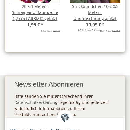
20 x 3 Meter -
Strickbündchen 10 x 0,5
Schrägband Baumwolle
Meter -
1,2 cm FARBMIX gefalzt
Überraschnungspaket
1,99 €
*
10,99 €
*
10,99 € pro 1 Stück
Alter Preis:
9,99 €
Alter Preis:
19,99 €
Newsletter Abonnieren
Bitte senden Sie mir entsprechend Ihrer
Datenschutzerklärung
regelmäßig und jederzeit
widerruflich Informationen zu Ihrem
Produktsortiment per E-Mail zu.
Abonnieren