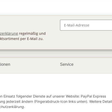
Newsletter Abonnieren
zerklärung
regelmäßig und
ktsortiment per E-Mail zu.
tionen
Service
ngsmöglichkeiten
Geschenkgutscheine
andbedingungen
Großhandel
etter
den Einsatz folgender Dienste auf unserer Website: PayPal Express
ng jederzeit ändern (Fingerabdruck-Icon links unten). Weitere Detail
chutzerklärung
.