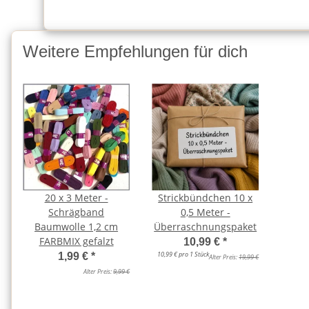
Weitere Empfehlungen für dich
20 x 3 Meter -
Strickbündchen 10 x
Schrägband
0,5 Meter -
Baumwolle 1,2 cm
Überraschnungspaket
FARBMIX gefalzt
10,99 €
*
10,99 € pro 1 Stück
1,99 €
*
Alter Preis:
19,99 €
Alter Preis:
9,99 €