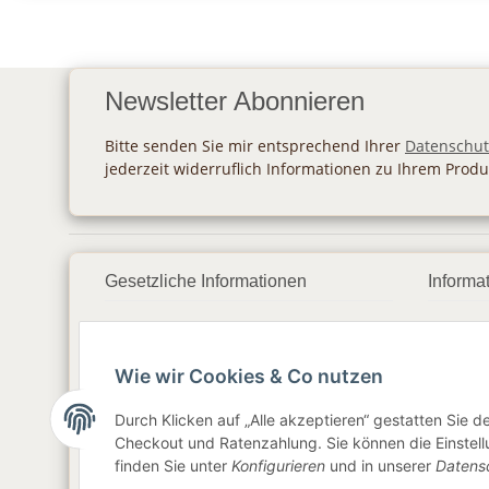
Newsletter Abonnieren
Bitte senden Sie mir entsprechend Ihrer
Datenschut
jederzeit widerruflich Informationen zu Ihrem Produ
Gesetzliche Informationen
Informa
Datenschutz
Zahlu
Wie wir Cookies & Co nutzen
AGB
Vers
Sitemap
Newsl
Durch Klicken auf „Alle akzeptieren“ gestatten Sie 
Checkout und Ratenzahlung. Sie können die Einstellu
Impressum
finden Sie unter
Konfigurieren
und in unserer
Datens