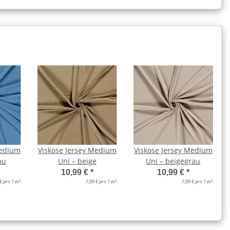
Medium
Viskose Jersey Medium
Viskose Jersey Medium
au
Uni – beige
Uni – beigegrau
10,99 €
*
10,99 €
*
2
2
2
 € pro 1 m
7,09 € pro 1 m
7,09 € pro 1 m