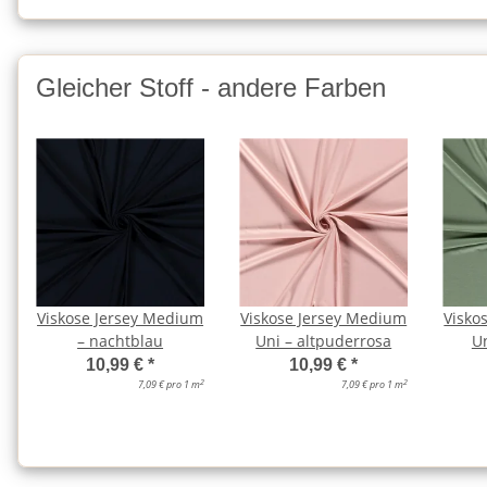
Gleicher Stoff - andere Farben
Viskose Jersey Medium
Viskose Jersey Medium
Visko
– nachtblau
Uni – altpuderrosa
Un
10,99 €
*
10,99 €
*
2
2
7,09 € pro 1 m
7,09 € pro 1 m