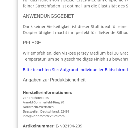
feiner Stretchfaden ist optimal, um die Elastizität de
ANWENDUNGSGEBIET:
Dank seiner Vielseitigkeit ist dieser Stoff ideal für e
Drapierfähigkeit macht ihn perfekt für fließende Sil
PFLEGE:
Wir empfehlen, den Viskose Jersey Medium bei 30 Grad 
Temperatur, um sein geschmeidiges Finish zu bewahr
Bitte beachten Sie: Aufgrund individueller Bildschirm
Angaben zur Produktsicherheit
Herstellerinformationen:
vonbrachttextiles
Arnold-Sommerfeld-Ring 20
Nordrhein-Westfalen
Baesweiler, Deutschland, 52499
info@vonbrachttextiles.com
Artikelnummer:
E-N02194-209