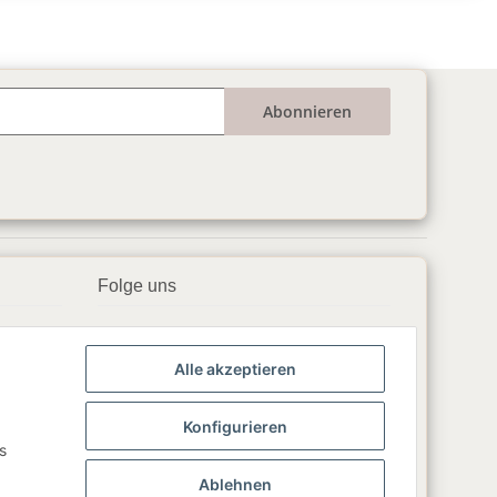
Abonnieren
Folge uns
▶️ YouTube
Alle akzeptieren
📘 Facebook
📸 Instagram
Konfigurieren
s
🎵 TikTok
Ablehnen