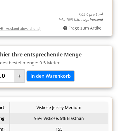
2
7,09 € pro 1 m
inkl. 19% USt. , zzgl.
Versand
Frage zum Artikel
DE - Ausland abweichend)
 hier Ihre entsprechende Menge
destbestellmenge: 0.5 Meter
+
In den Warenkorb
rt:
Viskose Jersey Medium
ng:
95% Viskose, 5% Elasthan
m):
155