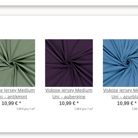
se Jersey Medium
Viskose Jersey Medium
Viskose Jersey 
i – antikmint
Uni – aubergine
Uni – azurbl
10,99 €
*
10,99 €
*
10,99 €
*
2
2
7,09 € pro 1 m
7,09 € pro 1 m
7,09