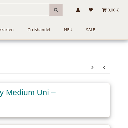
0,00 €
rkarten
Großhandel
NEU
SALE
ey Medium Uni –