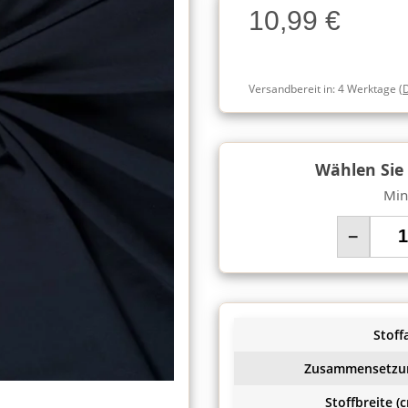
10,99 €
Charge
Versandbereit in:
4 Werktage
(
Wählen Sie
Min
−
Stoffa
Zusammensetzu
Stoffbreite (c