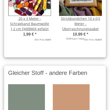
20 x 3 Meter -
Strickbündchen 10 x 0,5
Schrägband Baumwolle
Meter -
1,2 cm FARBMIX gefalzt
Überraschnungspaket
1,99 €
*
10,99 €
*
10,99 € pro 1 Stück
Alter Preis:
9,99 €
Alter Preis:
19,99 €
Gleicher Stoff - andere Farben