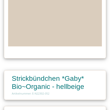
Strickbündchen *Gaby*
Bio~Organic - hellbeige
Artikelnummer: E-N22302-052
Charge