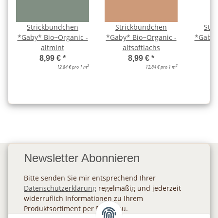
Strickbündchen
Strickbündchen
Str
*Gaby* Bio~Organic -
*Gaby* Bio~Organic -
*Gaby*
altmint
altsoftlachs
a
8,99 €
*
8,99 €
*
2
2
12,84 € pro 1 m
12,84 € pro 1 m
Newsletter Abonnieren
Bitte senden Sie mir entsprechend Ihrer
Datenschutzerklärung
regelmäßig und jederzeit
widerruflich Informationen zu Ihrem
Produktsortiment per E-Mail zu.