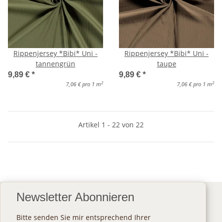
Rippenjersey *Bibi* Uni -
Rippenjersey *Bibi* Uni -
tannengrün
taupe
9,89 €
*
9,89 €
*
2
2
7,06 € pro 1 m
7,06 € pro 1 m
Artikel 1 - 22 von 22
Newsletter Abonnieren
Bitte senden Sie mir entsprechend Ihrer