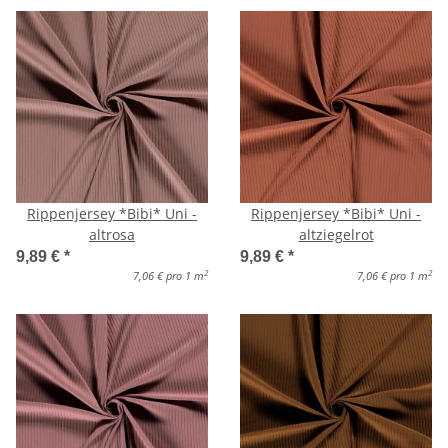
Rippenjersey *Bibi* Uni -
Rippenjersey *Bibi* Uni -
altrosa
altziegelrot
9,89 €
*
9,89 €
*
2
2
7,06 € pro 1 m
7,06 € pro 1 m