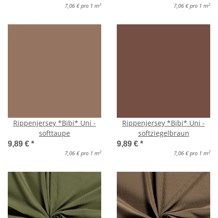
2
2
7,06 € pro 1 m
7,06 € pro 1 m
Rippenjersey *Bibi* Uni -
Rippenjersey *Bibi* Uni -
softtaupe
softziegelbraun
9,89 €
*
9,89 €
*
2
2
7,06 € pro 1 m
7,06 € pro 1 m