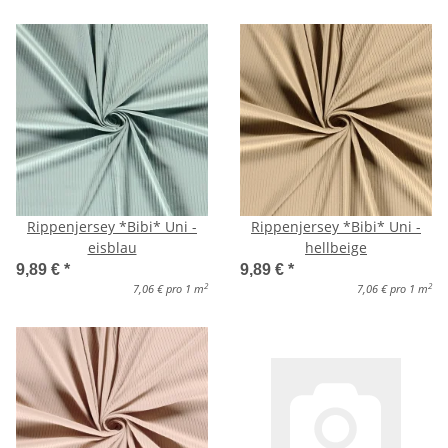
Rippenjersey *Bibi* Uni -
Rippenjersey *Bibi* Uni -
eisblau
hellbeige
9,89 €
*
9,89 €
*
2
2
7,06 € pro 1 m
7,06 € pro 1 m