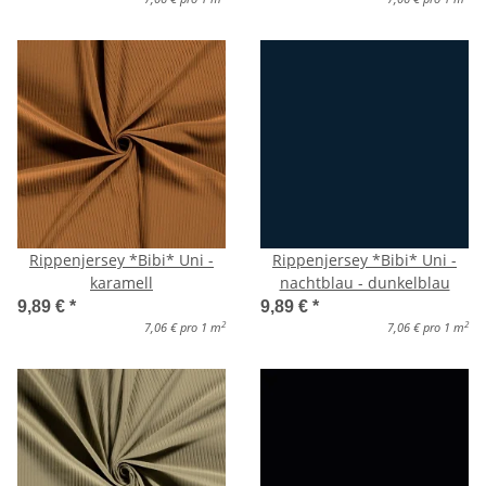
Rippenjersey *Bibi* Uni -
Rippenjersey *Bibi* Uni -
karamell
nachtblau - dunkelblau
9,89 €
*
9,89 €
*
2
2
7,06 € pro 1 m
7,06 € pro 1 m