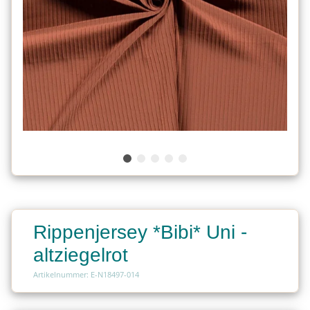
Rippenjersey *Bibi* Uni -
altziegelrot
Artikelnummer: E-N18497-014