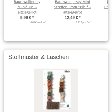
Baumwolljersey
Baumwolljersey Mini
Ri
*Bibi* Uni -
Streifen 3mm *Bibi* -
Otto
altziegelrot
altziegelrot
al
9,99 €
*
12,49 €
*
2
2
6,66 € pro 1 m
8,33 € pro 1 m
Stoffmuster & Laschen