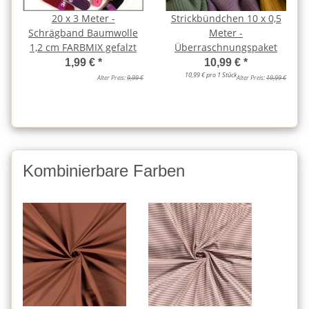
20 x 3 Meter -
Strickbündchen 10 x 0,5
Schrägband Baumwolle
Meter -
1,2 cm FARBMIX gefalzt
Überraschnungspaket
1,99 €
*
10,99 €
*
10,99 € pro 1 Stück
Alter Preis:
9,99 €
Alter Preis:
19,99 €
Kombinierbare Farben