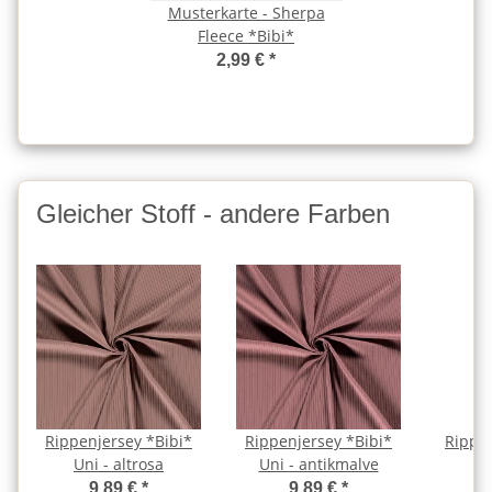
Musterkarte - Sherpa
Fleece *Bibi*
2,99 €
*
Gleicher Stoff - andere Farben
Rippenjersey *Bibi*
Rippenjersey *Bibi*
Rippen
Uni - altrosa
Uni - antikmalve
Un
9,89 €
*
9,89 €
*