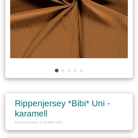
Rippenjersey *Bibi* Uni -
karamell
Artikelnummer: E-N18497-053