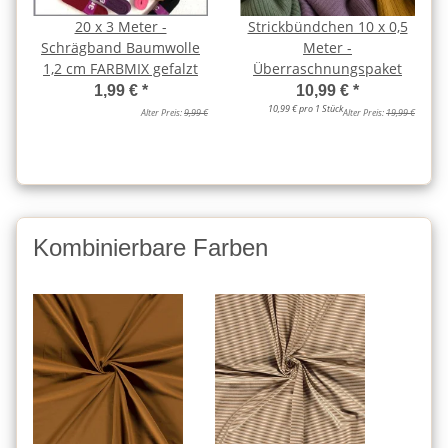
20 x 3 Meter -
Strickbündchen 10 x 0,5
Schrägband Baumwolle
Meter -
1,2 cm FARBMIX gefalzt
Überraschnungspaket
1,99 €
*
10,99 €
*
10,99 € pro 1 Stück
Alter Preis:
9,99 €
Alter Preis:
19,99 €
Kombinierbare Farben