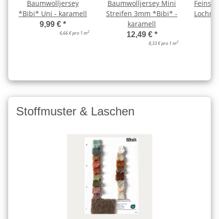
Baumwolljersey
Baumwolljersey Mini
Feinstr
*Bibi* Uni - karamell
Streifen 3mm *Bibi* -
Lochmus
karamell
9,99 €
*
2
6,66 € pro 1 m
12,49 €
*
2
8,33 € pro 1 m
Stoffmuster & Laschen