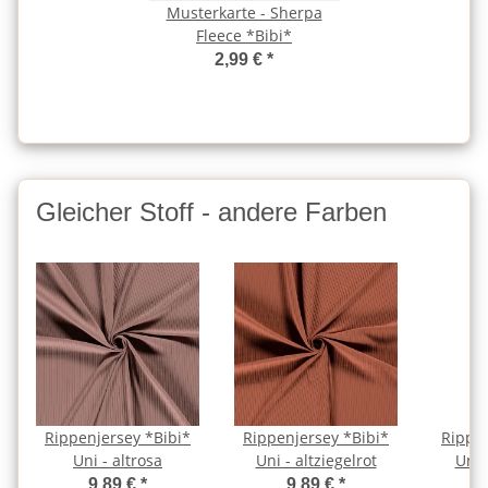
Musterkarte - Sherpa
Fleece *Bibi*
2,99 €
*
Gleicher Stoff - andere Farben
Rippenjersey *Bibi*
Rippenjersey *Bibi*
Rippen
Uni - altrosa
Uni - altziegelrot
Uni 
9,89 €
*
9,89 €
*