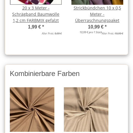
20 x 3 Meter -
Strickbündchen 10 x 0,5
Schrägband Baumwolle
Meter -
1,2 cm FARBMIX gefalzt
Überraschnungspaket
1,99 €
*
10,99 €
*
10,99 € pro 1 Stück
Alter Preis:
9,99 €
Alter Preis:
19,99 €
Kombinierbare Farben