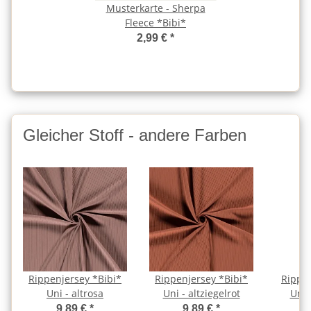
Musterkarte - Sherpa
Fleece *Bibi*
2,99 €
*
Gleicher Stoff - andere Farben
Rippenjersey *Bibi*
Rippenjersey *Bibi*
Rippen
Uni - altrosa
Uni - altziegelrot
Uni 
9,89 €
*
9,89 €
*