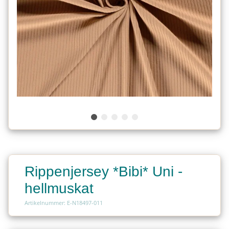
Rippenjersey *Bibi* Uni -
hellmuskat
Artikelnummer: E-N18497-011