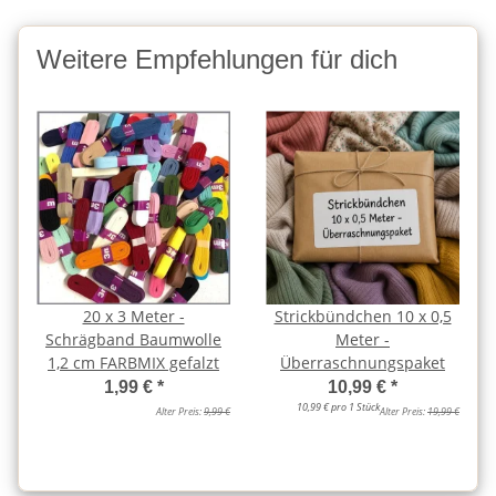
Weitere Empfehlungen für dich
20 x 3 Meter -
Strickbündchen 10 x 0,5
Schrägband Baumwolle
Meter -
1,2 cm FARBMIX gefalzt
Überraschnungspaket
1,99 €
*
10,99 €
*
10,99 € pro 1 Stück
Alter Preis:
9,99 €
Alter Preis:
19,99 €