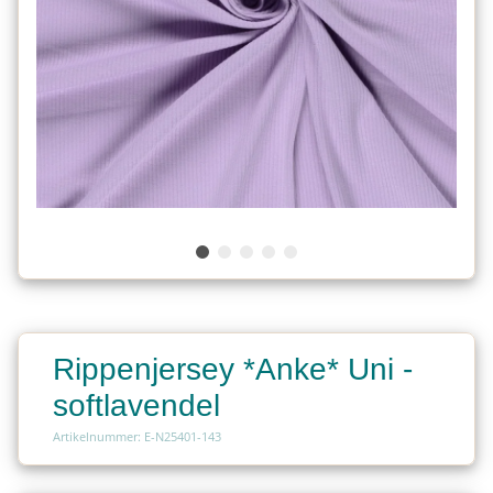
Rippenjersey *Anke* Uni -
softlavendel
Artikelnummer: E-N25401-143