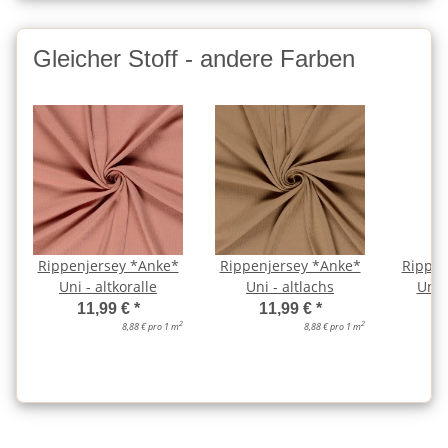
Gleicher Stoff - andere Farben
Rippenjersey *Anke*
Rippenjersey *Anke*
Rippen
Uni - altkoralle
Uni - altlachs
Uni -
11,99 €
*
11,99 €
*
2
2
8,88 € pro 1 m
8,88 € pro 1 m