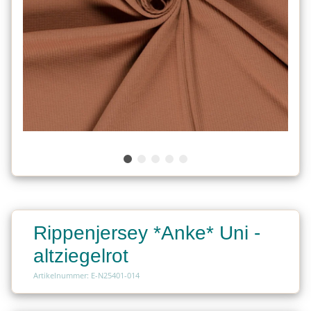
Rippenjersey *Anke* Uni -
altziegelrot
Artikelnummer: E-N25401-014