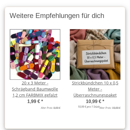
Weitere Empfehlungen für dich
20 x 3 Meter -
Strickbündchen 10 x 0,5
Schrägband Baumwolle
Meter -
1,2 cm FARBMIX gefalzt
Überraschnungspaket
1,99 €
*
10,99 €
*
10,99 € pro 1 Stück
Alter Preis:
9,99 €
Alter Preis:
19,99 €