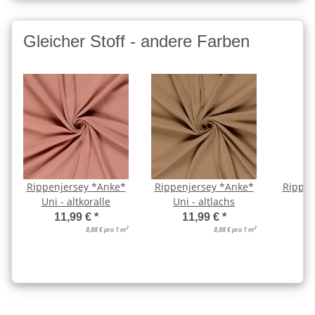
Gleicher Stoff - andere Farben
Rippenjersey *Anke*
Rippenjersey *Anke*
Rippen
Uni - altkoralle
Uni - altlachs
Un
11,99 €
*
11,99 €
*
2
2
8,88 € pro 1 m
8,88 € pro 1 m