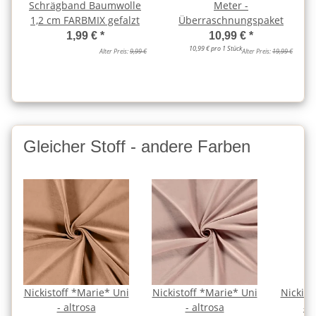
Schrägband Baumwolle
Meter -
1,2 cm FARBMIX gefalzt
Überraschnungspaket
1,99 €
*
10,99 €
*
10,99 € pro 1 Stück
Alter Preis:
9,99 €
Alter Preis:
19,99 €
Gleicher Stoff - andere Farben
Nickistoff *Marie* Uni
Nickistoff *Marie* Uni
Nickist
- altrosa
- altrosa
- a