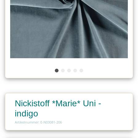
Nickistoff *Marie* Uni -
indigo
Artikelnummer: E-N03081-206