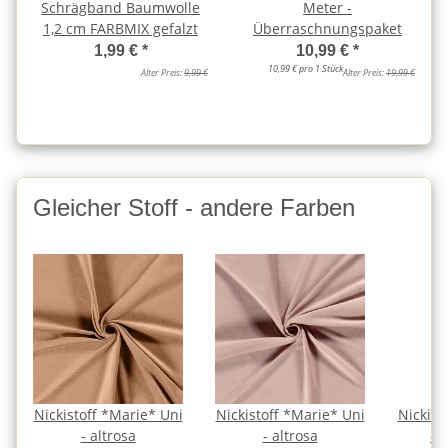
Schrägband Baumwolle
Meter -
1,2 cm FARBMIX gefalzt
Überraschnungspaket
1,99 €
*
10,99 €
*
10,99 € pro 1 Stück
Alter Preis:
9,99 €
Alter Preis:
19,99 €
Gleicher Stoff - andere Farben
Nickistoff *Marie* Uni
Nickistoff *Marie* Uni
Nickist
- altrosa
- altrosa
- a