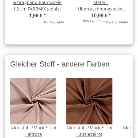
Schrägband Baumwolle
Meter -
1,2 cm FARBMIX gefalzt
Überraschnungspaket
1,99 €
*
10,99 €
*
10,99 € pro 1 Stück
Alter Preis:
9,99 €
Alter Preis:
19,99 €
Gleicher Stoff - andere Farben
Nickistoff *Marie* Uni
Nickistoff *Marie* Uni
Nickist
- altrosa
- altziegelrot
-