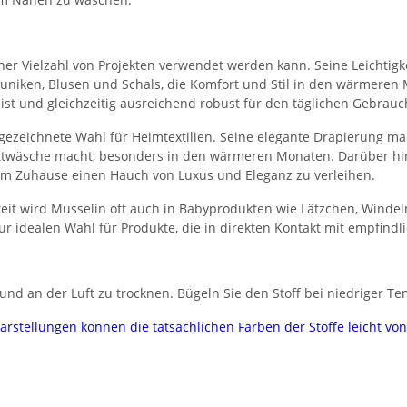
n einer Vielzahl von Projekten verwendet werden kann. Seine Leichti
, Tuniken, Blusen und Schals, die Komfort und Stil in den wärmeren
 ist und gleichzeitig ausreichend robust für den täglichen Gebrauc
gezeichnete Wahl für Heimtextilien. Seine elegante Drapierung ma
Bettwäsche macht, besonders in den wärmeren Monaten. Darüber hi
em Zuhause einen Hauch von Luxus und Eleganz zu verleihen.
eit wird Musselin oft auch in Babyprodukten wie Lätzchen, Winde
ur idealen Wahl für Produkte, die in direkten Kontakt mit empfind
nd an der Luft zu trocknen. Bügeln Sie den Stoff bei niedriger Te
darstellungen können die tatsächlichen Farben der Stoffe leicht v