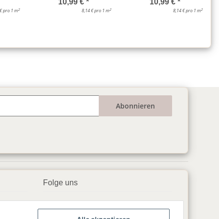
10,99 €
*
10,99 €
*
2
2
2
 € pro 1 m
8,14 € pro 1 m
8,14 € pro 1 m
Abonnieren
Folge uns
▶️ YouTube