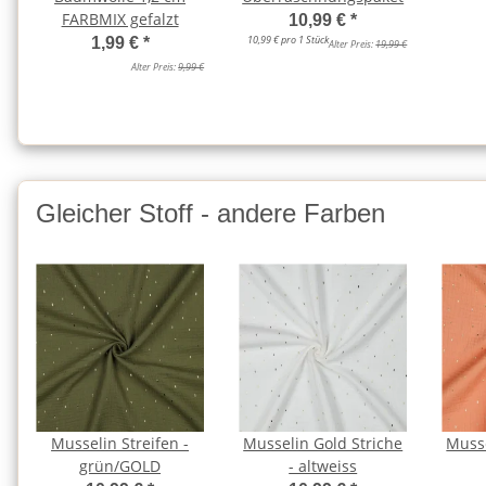
FARBMIX gefalzt
10,99 €
*
10,99 € pro 1 Stück
1,99 €
*
Alter Preis:
19,99 €
Alter Preis:
9,99 €
Gleicher Stoff - andere Farben
Musselin Streifen -
Musselin Gold Striche
Musse
grün/GOLD
- altweiss