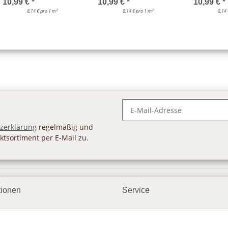
10,99 €
*
10,99 €
*
10,99 €
*
2
2
8,14 € pro 1 m
8,14 € pro 1 m
8,14
Newsletter Abonnieren
zerklärung
regelmäßig und
ktsortiment per E-Mail zu.
tionen
Service
ngsmöglichkeiten
Geschenkgutscheine