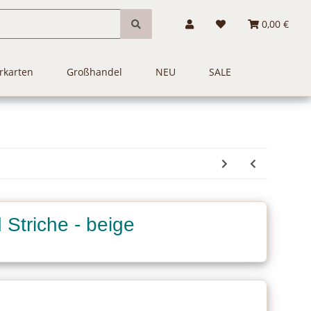
0,00 €
rkarten
Großhandel
NEU
SALE
 Striche - beige