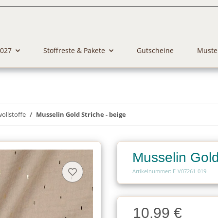
2027
Stoffreste & Pakete
Gutscheine
Muste
llstoffe
Musselin Gold Striche - beige
Musselin Gold
Artikelnummer: E-V07261-019
Charge
10,99 €
Charge