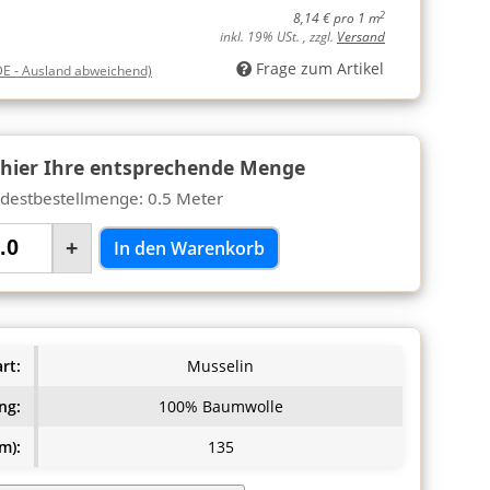
2
8,14 € pro 1 m
inkl. 19% USt. , zzgl.
Versand
Frage zum Artikel
DE - Ausland abweichend)
 hier Ihre entsprechende Menge
destbestellmenge: 0.5 Meter
+
In den Warenkorb
rt:
Musselin
ng:
100% Baumwolle
m):
135