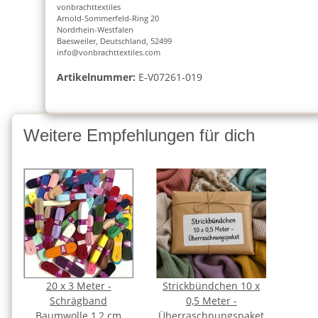
vonbrachttextiles
Arnold-Sommerfeld-Ring 20
Nordrhein-Westfalen
Baesweiler, Deutschland, 52499
info@vonbrachttextiles.com
Artikelnummer:
E-V07261-019
Weitere Empfehlungen für dich
20 x 3 Meter -
Strickbündchen 10 x
Schrägband
0,5 Meter -
Baumwolle 1,2 cm
Überraschnungspaket