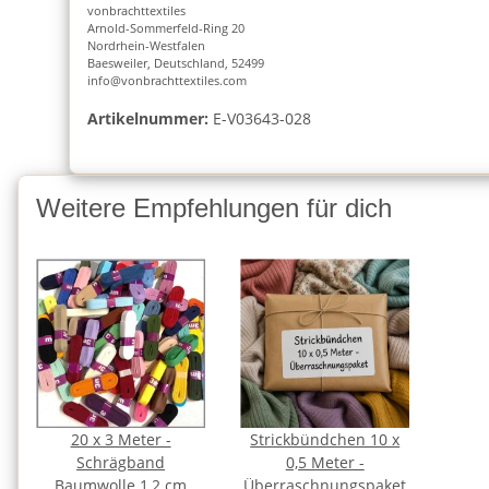
vonbrachttextiles
Arnold-Sommerfeld-Ring 20
Nordrhein-Westfalen
Baesweiler, Deutschland, 52499
info@vonbrachttextiles.com
Artikelnummer:
E-V03643-028
Weitere Empfehlungen für dich
20 x 3 Meter -
Strickbündchen 10 x
Schrägband
0,5 Meter -
Baumwolle 1,2 cm
Überraschnungspaket