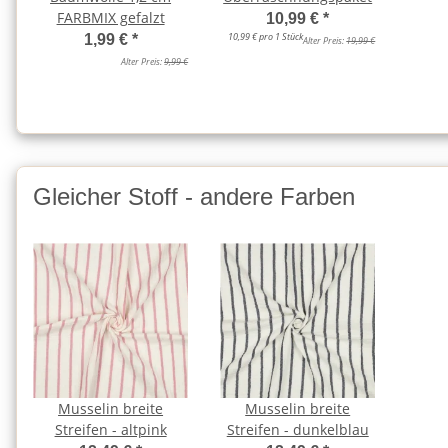
FARBMIX gefalzt
10,99 €
*
10,99 € pro 1 Stück
1,99 €
*
Alter Preis:
19,99 €
Alter Preis:
9,99 €
Gleicher Stoff - andere Farben
Musselin breite
Musselin breite
Streifen - altpink
Streifen - dunkelblau