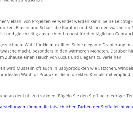
n einer Vielzahl von Projekten verwendet werden kann. Seine Leichti
, Tuniken, Blusen und Schals, die Komfort und Stil in den wärmeren
 ist und gleichzeitig ausreichend robust für den täglichen Gebrauc
gezeichnete Wahl für Heimtextilien. Seine elegante Drapierung ma
Bettwäsche macht, besonders in den wärmeren Monaten. Darüber hi
em Zuhause einen Hauch von Luxus und Eleganz zu verleihen.
eit wird Musselin oft auch in Babyprodukten wie Lätzchen, Winde
ur idealen Wahl für Produkte, die in direkten Kontakt mit empfind
nd an der Luft zu trocknen. Bügeln Sie den Stoff bei niedriger Te
darstellungen können die tatsächlichen Farben der Stoffe leicht v