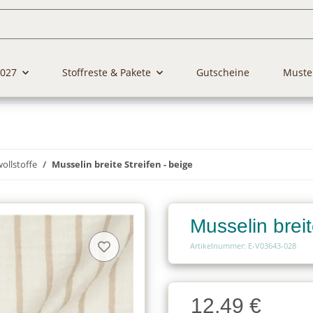
2027
Stoffreste & Pakete
Gutscheine
Muste
llstoffe
Musselin breite Streifen - beige
Musselin breit
Artikelnummer: E-V03643-028
Charge
12,49 €
Charge