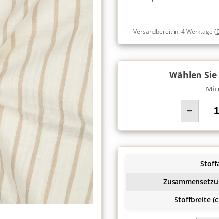
Versandbereit in:
4 Werktage
(
Wählen Sie
Min
−
Stoffa
Zusammensetzu
Stoffbreite (c