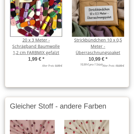
20 x 3 Meter -
Strickbündchen 10 x 0,5
Schrägband Baumwolle
Meter -
1,2 cm FARBMIX gefalzt
Überraschnungspaket
1,99 €
*
10,99 €
*
10,99 € pro 1 Stück
Alter Preis:
9,99 €
Alter Preis:
19,99 €
Gleicher Stoff - andere Farben