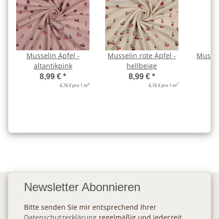
Musselin Äpfel -
Musselin rote Äpfel -
Mussel
altantikpink
hellbeige
8,99 €
*
8,99 €
*
2
2
6,76 € pro 1 m
6,76 € pro 1 m
Newsletter Abonnieren
Bitte senden Sie mir entsprechend Ihrer
Datenschutzerklärung
regelmäßig und jederzeit