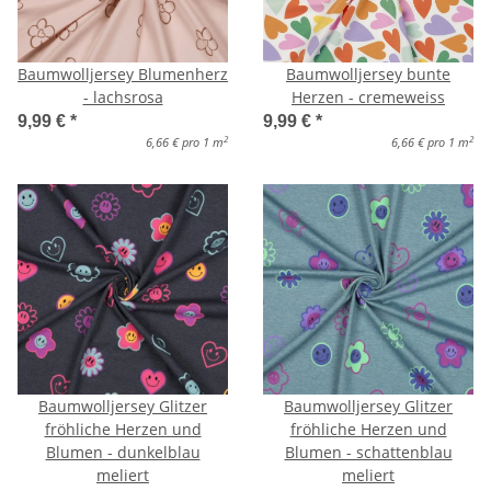
Baumwolljersey Blumenherz
Baumwolljersey bunte
- lachsrosa
Herzen - cremeweiss
9,99 €
*
9,99 €
*
2
2
6,66 € pro 1 m
6,66 € pro 1 m
Baumwolljersey Glitzer
Baumwolljersey Glitzer
fröhliche Herzen und
fröhliche Herzen und
Blumen - dunkelblau
Blumen - schattenblau
meliert
meliert