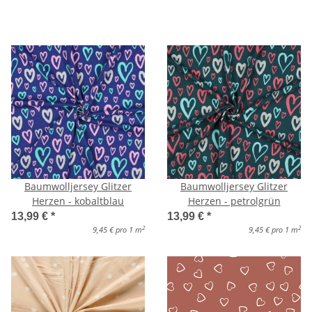
Baumwolljersey Glitzer
Baumwolljersey Glitzer
Herzen - kobaltblau
Herzen - petrolgrün
13,99 €
*
13,99 €
*
2
2
9,45 € pro 1 m
9,45 € pro 1 m