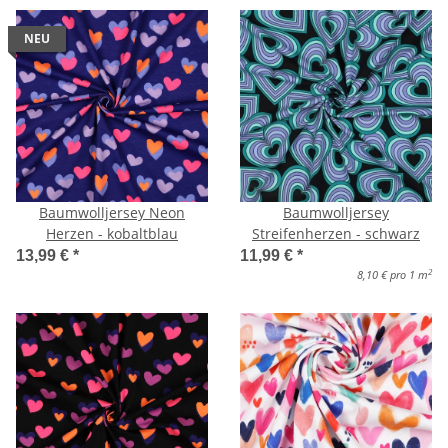
NEU
Baumwolljersey Neon
Baumwolljersey
Herzen - kobaltblau
Streifenherzen - schwarz
13,99 €
*
11,99 €
*
2
8,10 € pro 1 m