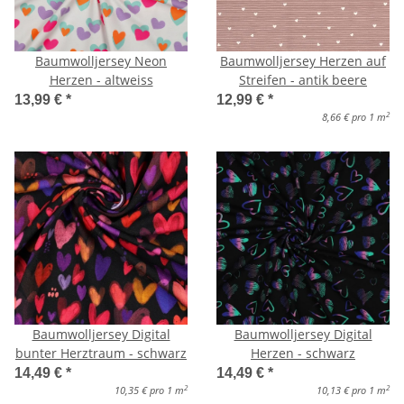
Baumwolljersey Neon
Baumwolljersey Herzen auf
Herzen - altweiss
Streifen - antik beere
13,99 €
*
12,99 €
*
2
8,66 € pro 1 m
Baumwolljersey Digital
Baumwolljersey Digital
bunter Herztraum - schwarz
Herzen - schwarz
14,49 €
*
14,49 €
*
2
2
10,35 € pro 1 m
10,13 € pro 1 m