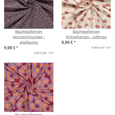
Baumwolljersey
Baumwolljersey
Herzzeichnungen -
Kritzelherzen - softrosa
altpflaume
9,99 €
*
2
6,66 € pro 1 m
9,99 €
*
2
6,66 € pro 1 m
Baumwolljersey