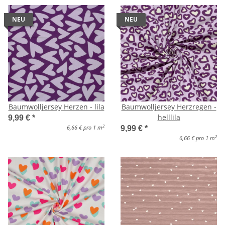
NEU
NEU
Baumwolljersey Herzen - lila
Baumwolljersey Herzregen -
helllila
9,99 €
*
2
6,66 € pro 1 m
9,99 €
*
2
6,66 € pro 1 m