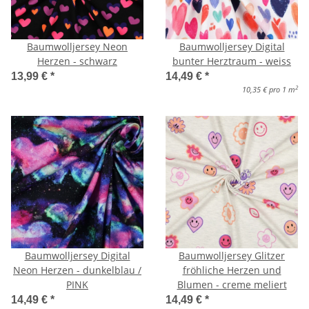
Baumwolljersey Neon
Baumwolljersey Digital
Herzen - schwarz
bunter Herztraum - weiss
13,99 €
*
14,49 €
*
2
10,35 € pro 1 m
Baumwolljersey Digital
Baumwolljersey Glitzer
Neon Herzen - dunkelblau /
fröhliche Herzen und
PINK
Blumen - creme meliert
14,49 €
*
14,49 €
*