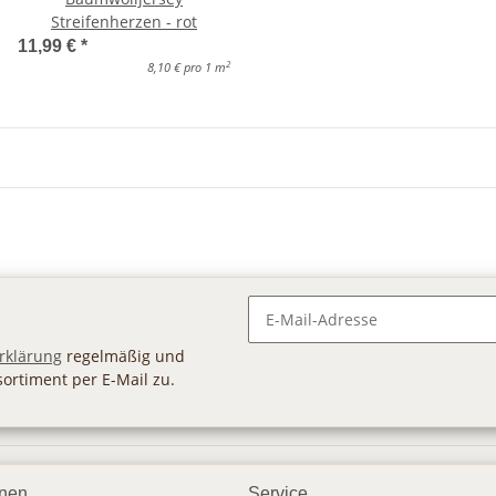
Streifenherzen - rot
11,99 €
*
2
8,10 € pro 1 m
Newsletter Abonnieren
rklärung
regelmäßig und
sortiment per E-Mail zu.
onen
Service