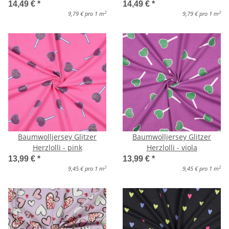
14,49 €
*
14,49 €
*
2
2
9,79 € pro 1 m
9,79 € pro 1 m
Baumwolljersey Glitzer
Baumwolljersey Glitzer
Herzlolli - pink
Herzlolli - viola
13,99 €
*
13,99 €
*
2
2
9,45 € pro 1 m
9,45 € pro 1 m