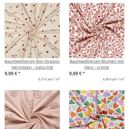
Baumwolljersey Bio~Organic
Baumwolljersey Blumen mit
Herzregen - natur/rot
Herz - creme
9,99 €
*
9,99 €
*
2
2
6,75 € pro 1 m
6,66 € pro 1 m