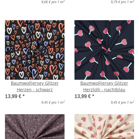
2
2
9,66 € pro 1 m
9,79 € pro 1 m
Baumwolljersey Glitzer
Baumwolljersey Glitzer
Herzen - schwarz
Herzlolli - nachtblau
13,99 €
*
13,99 €
*
2
2
9,45 € pro 1 m
9,45 € pro 1 m