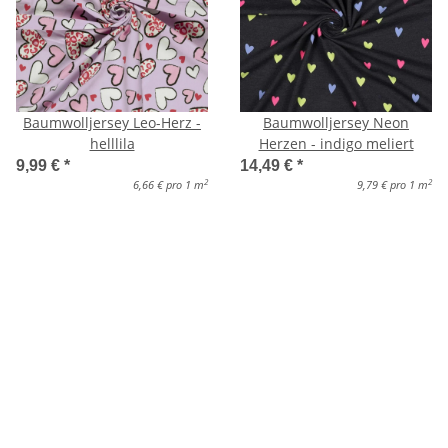
Baumwolljersey Leo-Herz -
Baumwolljersey Neon
helllila
Herzen - indigo meliert
9,99 €
*
14,49 €
*
2
2
6,66 € pro 1 m
9,79 € pro 1 m