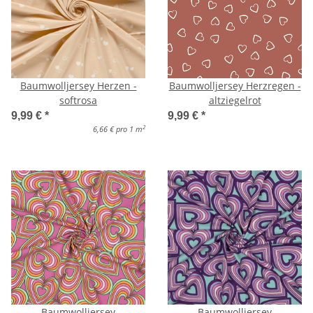
Baumwolljersey Herzen -
Baumwolljersey Herzregen -
softrosa
altziegelrot
9,99 €
*
9,99 €
*
2
6,66 € pro 1 m
Baumwolljersey
Baumwolljersey