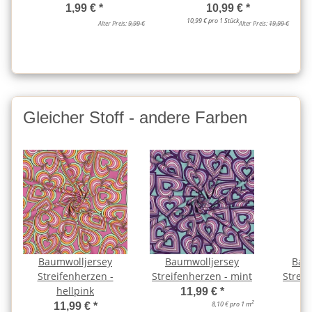
1,99 €
*
10,99 €
*
10,99 € pro 1 Stück
Alter Preis:
9,99 €
Alter Preis:
19,99 €
Gleicher Stoff - andere Farben
Baumwolljersey
Baumwolljersey
Bau
Streifenherzen -
Streifenherzen - mint
Streif
hellpink
11,99 €
*
2
8,10 € pro 1 m
11,99 €
*